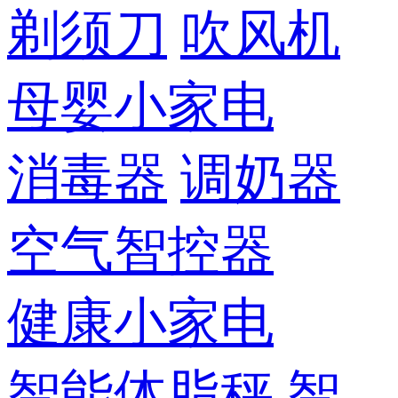
剃须刀
吹风机
母婴小家电
消毒器
调奶器
空气智控器
健康小家电
智能体脂秤
智