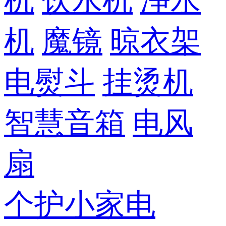
机
饮水机
净水
机
魔镜
晾衣架
电熨斗
挂烫机
智慧音箱
电风
扇
个护小家电