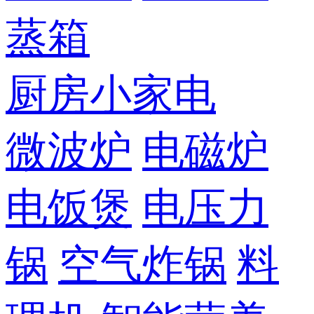
蒸箱
厨房小家电
微波炉
电磁炉
电饭煲
电压力
锅
空气炸锅
料