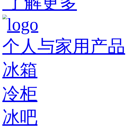
了解更多
个人与家用产品
冰箱
冷柜
冰吧