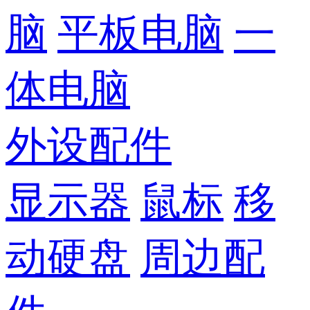
脑
平板电脑
一
体电脑
外设配件
显示器
鼠标
移
动硬盘
周边配