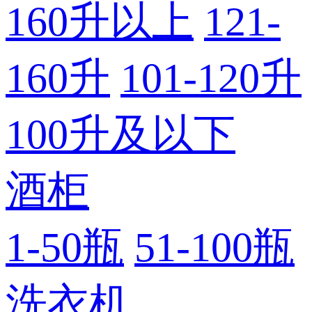
160升以上
121-
160升
101-120升
100升及以下
酒柜
1-50瓶
51-100瓶
洗衣机