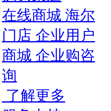
在线商城
海尔
门店
企业用户
商城
企业购咨
询
了解更多