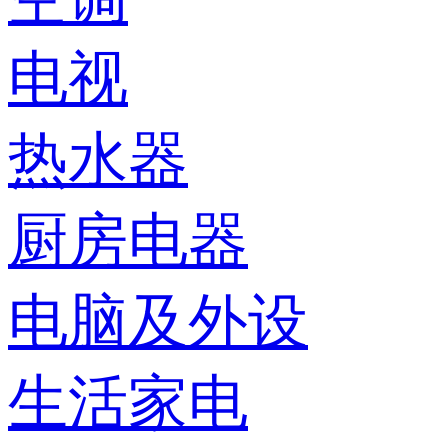
电视
热水器
厨房电器
电脑及外设
生活家电