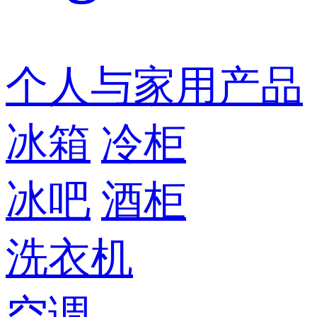
个人与家用产品
冰箱
冷柜
冰吧
酒柜
洗衣机
空调