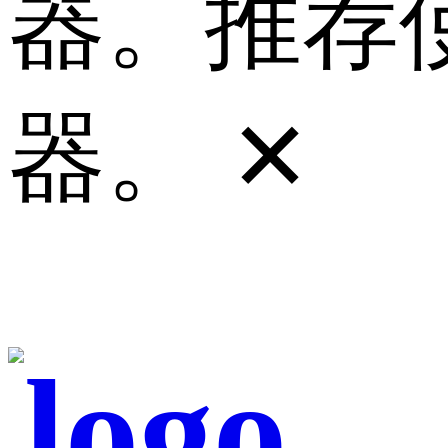
器。推荐使
器。
✕