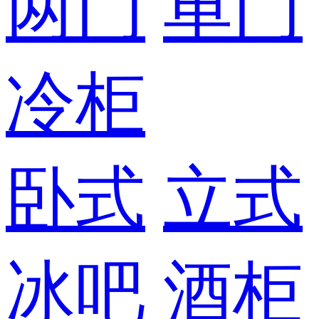
两门
单门
冷柜
卧式
立式
冰吧
酒柜