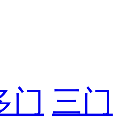
多门
三门