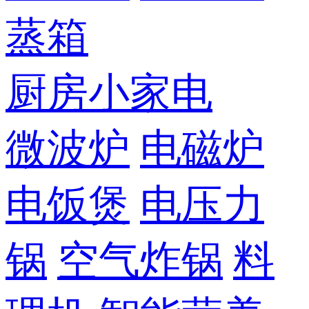
蒸箱
厨房小家电
微波炉
电磁炉
电饭煲
电压力
锅
空气炸锅
料