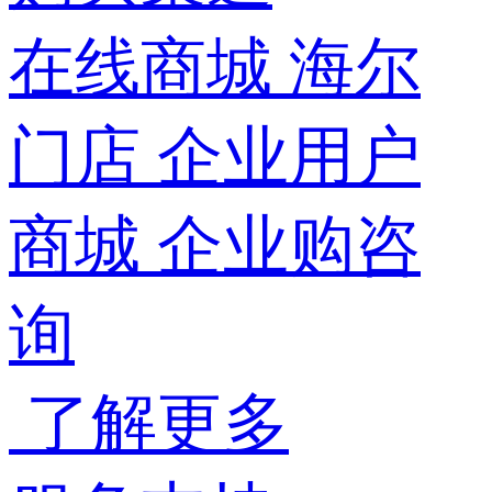
在线商城
海尔
门店
企业用户
商城
企业购咨
询
了解更多