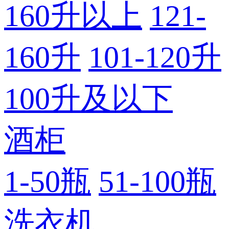
160升以上
121-
160升
101-120升
100升及以下
酒柜
1-50瓶
51-100瓶
洗衣机