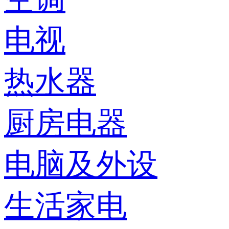
电视
热水器
厨房电器
电脑及外设
生活家电