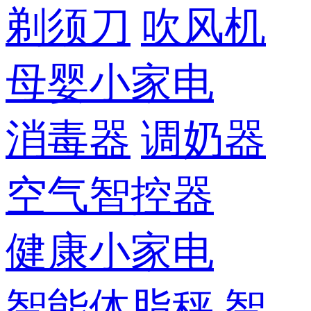
剃须刀
吹风机
母婴小家电
消毒器
调奶器
空气智控器
健康小家电
智能体脂秤
智