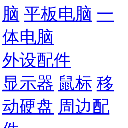
脑
平板电脑
一
体电脑
外设配件
显示器
鼠标
移
动硬盘
周边配