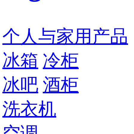
个人与家用产品
冰箱
冷柜
冰吧
酒柜
洗衣机
空调