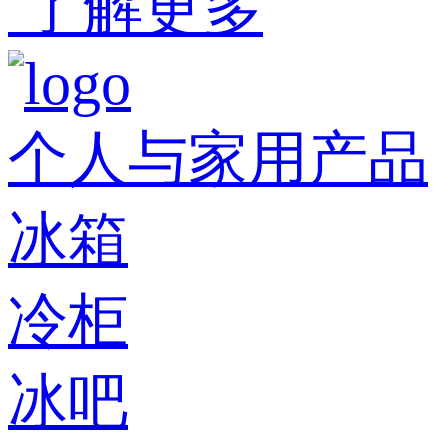
了解更多
个人与家用产品
冰箱
冷柜
冰吧