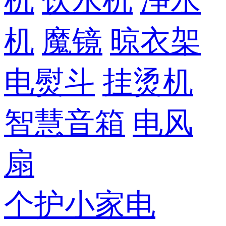
机
饮水机
净水
机
魔镜
晾衣架
电熨斗
挂烫机
智慧音箱
电风
扇
个护小家电