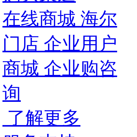
在线商城
海尔
门店
企业用户
商城
企业购咨
询
了解更多