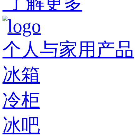
了解更多
个人与家用产品
冰箱
冷柜
冰吧