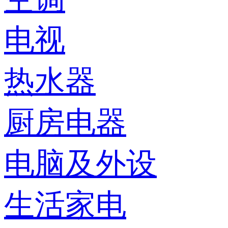
电视
热水器
厨房电器
电脑及外设
生活家电