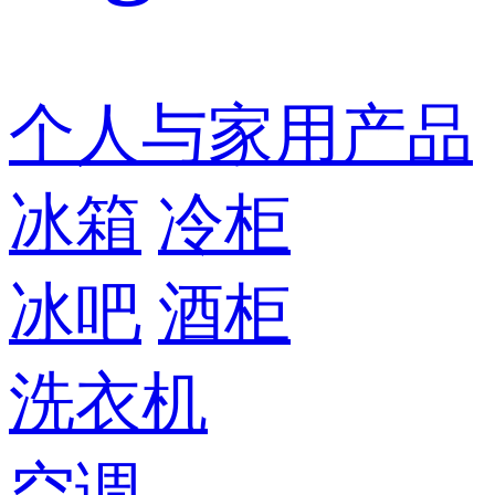
个人与家用产品
冰箱
冷柜
冰吧
酒柜
洗衣机
空调