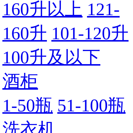
160升以上
121-
160升
101-120升
100升及以下
酒柜
1-50瓶
51-100瓶
洗衣机