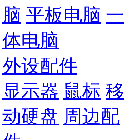
脑
平板电脑
一
体电脑
外设配件
显示器
鼠标
移
动硬盘
周边配