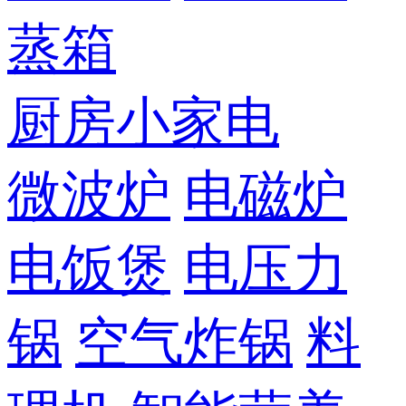
蒸箱
厨房小家电
微波炉
电磁炉
电饭煲
电压力
锅
空气炸锅
料