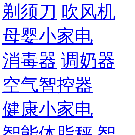
剃须刀
吹风机
母婴小家电
消毒器
调奶器
空气智控器
健康小家电
智能体脂秤
智