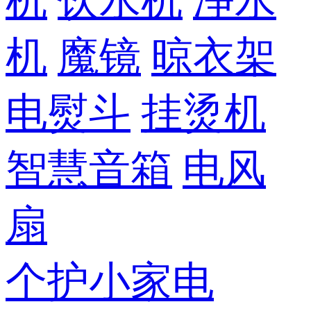
机
饮水机
净水
机
魔镜
晾衣架
电熨斗
挂烫机
智慧音箱
电风
扇
个护小家电