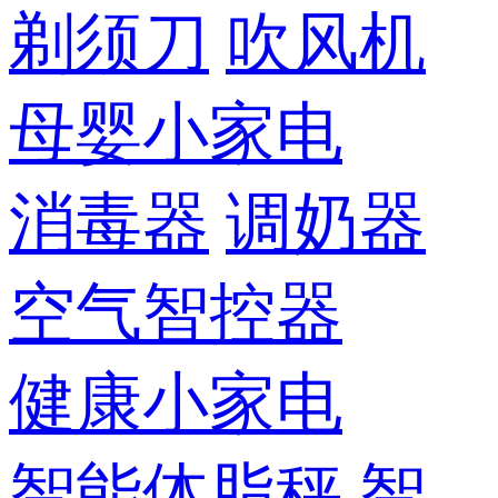
剃须刀
吹风机
母婴小家电
消毒器
调奶器
空气智控器
健康小家电
智能体脂秤
智