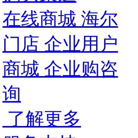
在线商城
海尔
门店
企业用户
商城
企业购咨
询
了解更多