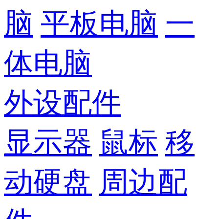
脑
平板电脑
一
体电脑
外设配件
显示器
鼠标
移
动硬盘
周边配