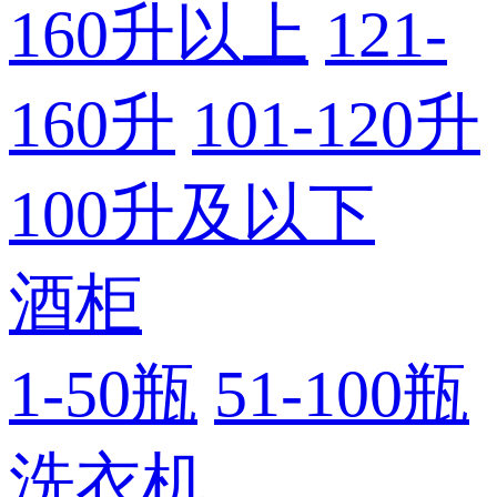
160升以上
121-
160升
101-120升
100升及以下
酒柜
1-50瓶
51-100瓶
洗衣机