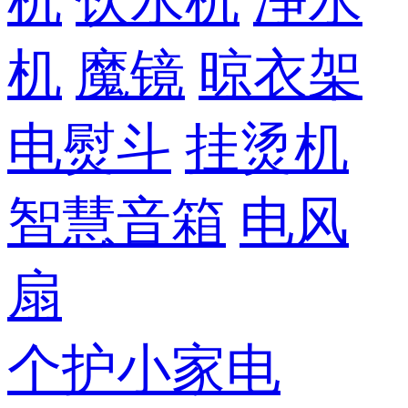
机
饮水机
净水
机
魔镜
晾衣架
电熨斗
挂烫机
智慧音箱
电风
扇
个护小家电