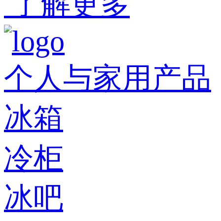
了解更多
个人与家用产品
冰箱
冷柜
冰吧