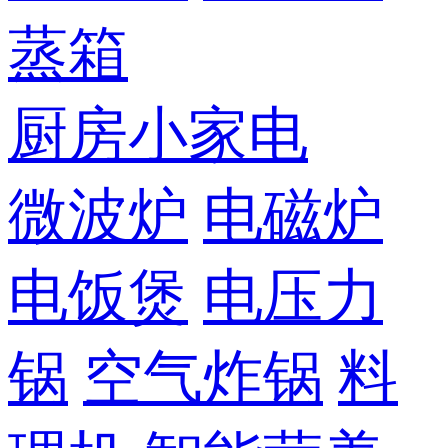
蒸箱
厨房小家电
微波炉
电磁炉
电饭煲
电压力
锅
空气炸锅
料