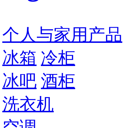
个人与家用产品
冰箱
冷柜
冰吧
酒柜
洗衣机
空调