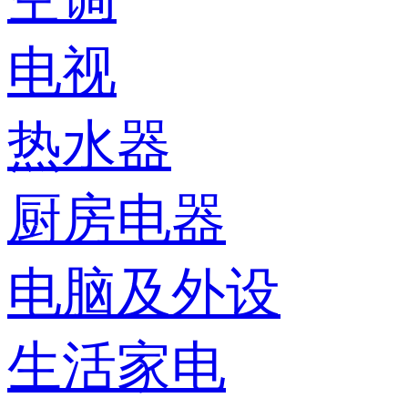
电视
热水器
厨房电器
电脑及外设
生活家电