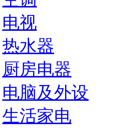
电视
热水器
厨房电器
电脑及外设
生活家电