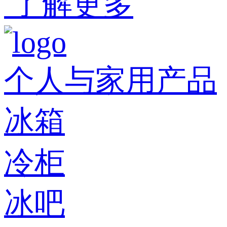
了解更多
个人与家用产品
冰箱
冷柜
冰吧