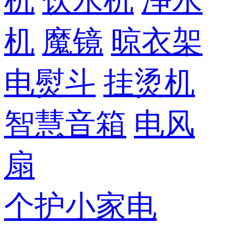
机
饮水机
净水
机
魔镜
晾衣架
电熨斗
挂烫机
智慧音箱
电风
扇
个护小家电