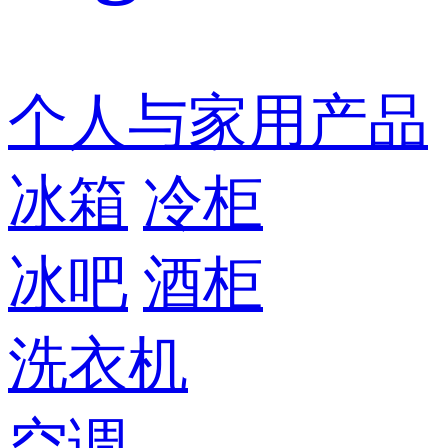
个人与家用产品
冰箱
冷柜
冰吧
酒柜
洗衣机
空调