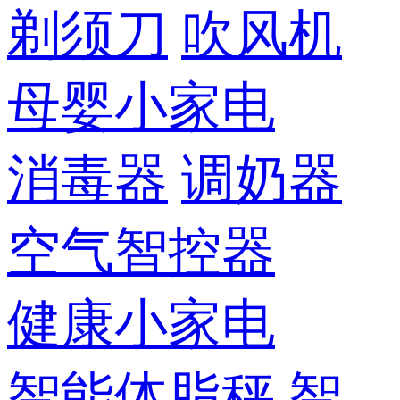
剃须刀
吹风机
母婴小家电
消毒器
调奶器
空气智控器
健康小家电
智能体脂秤
智