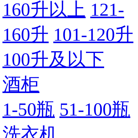
160升以上
121-
160升
101-120升
100升及以下
酒柜
1-50瓶
51-100瓶
洗衣机