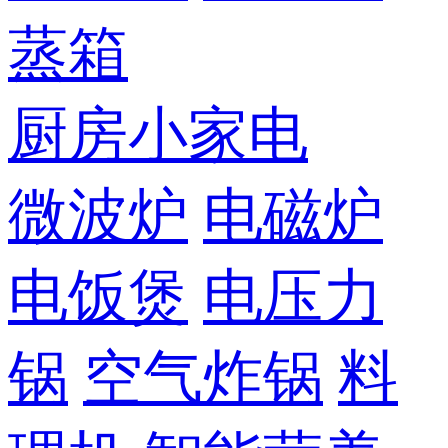
蒸箱
厨房小家电
微波炉
电磁炉
电饭煲
电压力
锅
空气炸锅
料