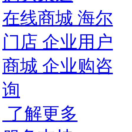
在线商城
海尔
门店
企业用户
商城
企业购咨
询
了解更多