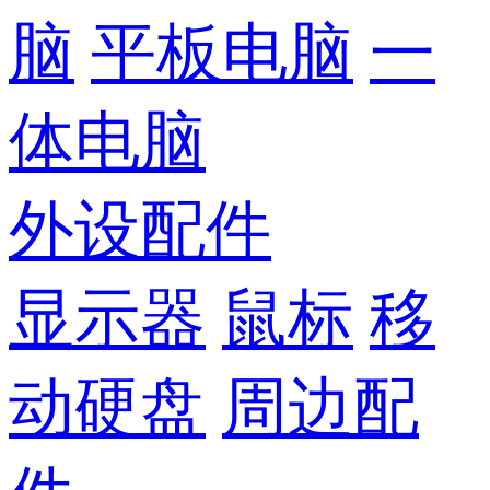
脑
平板电脑
一
体电脑
外设配件
显示器
鼠标
移
动硬盘
周边配