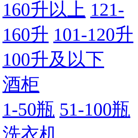
160升以上
121-
160升
101-120升
100升及以下
酒柜
1-50瓶
51-100瓶
洗衣机