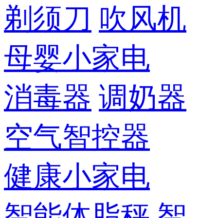
剃须刀
吹风机
母婴小家电
消毒器
调奶器
空气智控器
健康小家电
智能体脂秤
智