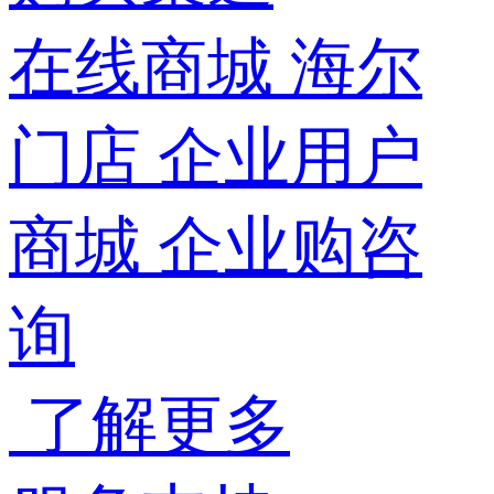
在线商城
海尔
门店
企业用户
商城
企业购咨
询
了解更多