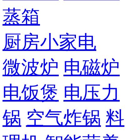
蒸箱
厨房小家电
微波炉
电磁炉
电饭煲
电压力
锅
空气炸锅
料