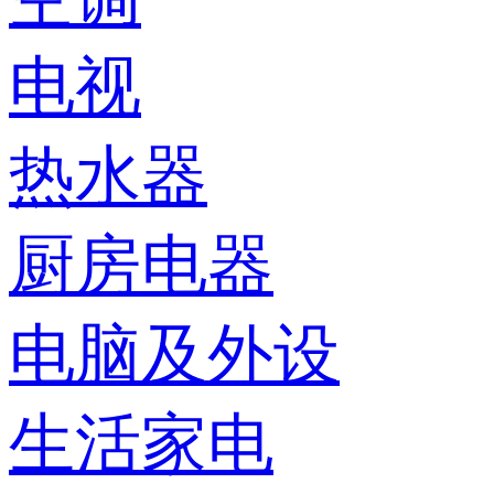
电视
热水器
厨房电器
电脑及外设
生活家电