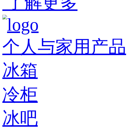
了解更多
个人与家用产品
冰箱
冷柜
冰吧