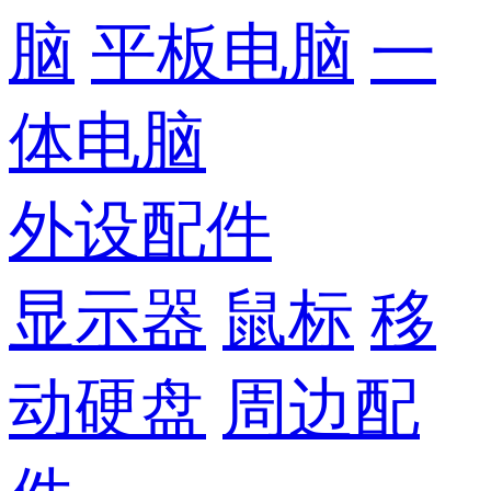
脑
平板电脑
一
体电脑
外设配件
显示器
鼠标
移
动硬盘
周边配