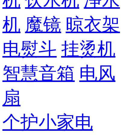
机
饮水机
净水
机
魔镜
晾衣架
电熨斗
挂烫机
智慧音箱
电风
扇
个护小家电