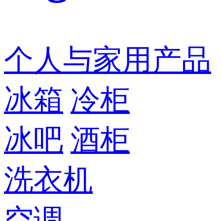
个人与家用产品
冰箱
冷柜
冰吧
酒柜
洗衣机
空调