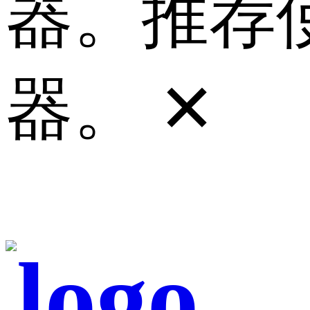
器。推荐使
器。
✕