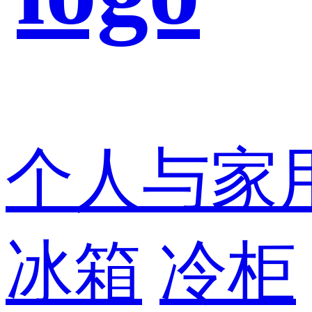
个人与家
冰箱
冷柜