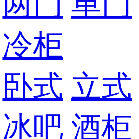
两门
单门
冷柜
卧式
立式
冰吧
酒柜