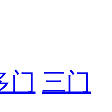
多门
三门