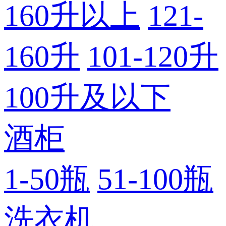
160升以上
121-
160升
101-120升
100升及以下
酒柜
1-50瓶
51-100瓶
洗衣机