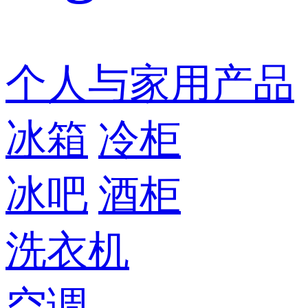
个人与家用产品
冰箱
冷柜
冰吧
酒柜
洗衣机
空调