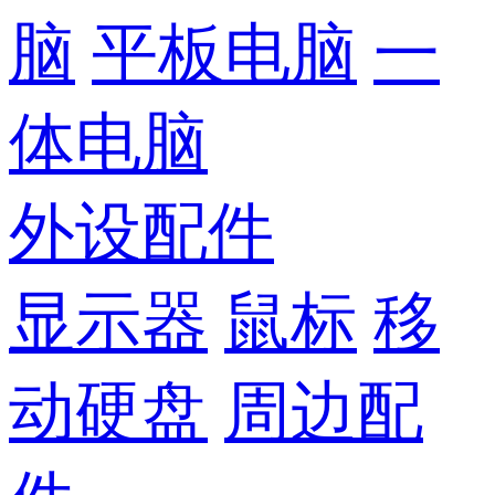
脑
平板电脑
一
体电脑
外设配件
显示器
鼠标
移
动硬盘
周边配