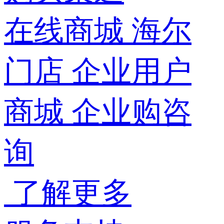
在线商城
海尔
门店
企业用户
商城
企业购咨
询
了解更多