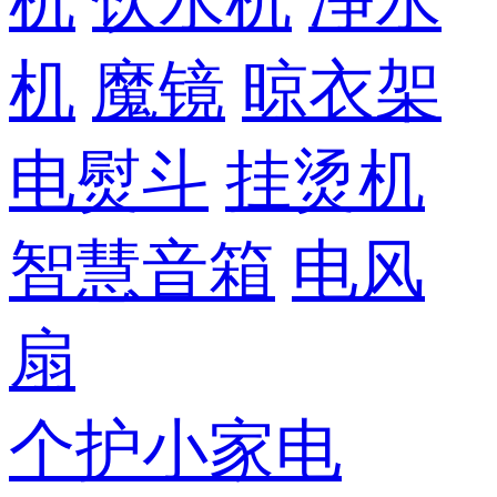
机
饮水机
净水
机
魔镜
晾衣架
电熨斗
挂烫机
智慧音箱
电风
扇
个护小家电