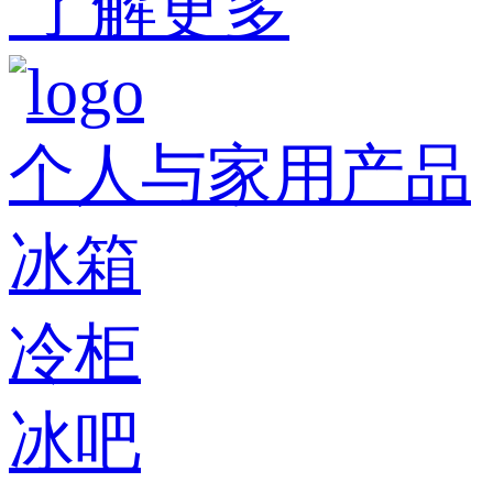
了解更多
个人与家用产品
冰箱
冷柜
冰吧