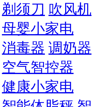
剃须刀
吹风机
母婴小家电
消毒器
调奶器
空气智控器
健康小家电
智能体脂秤
智