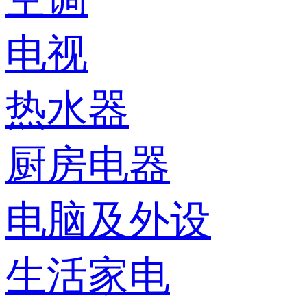
电视
热水器
厨房电器
电脑及外设
生活家电