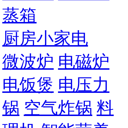
蒸箱
厨房小家电
微波炉
电磁炉
电饭煲
电压力
锅
空气炸锅
料