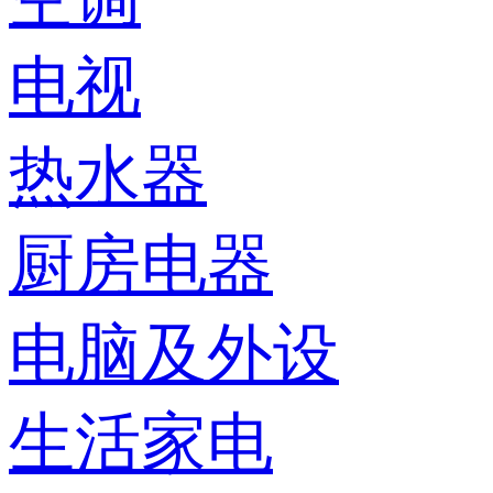
电视
热水器
厨房电器
电脑及外设
生活家电