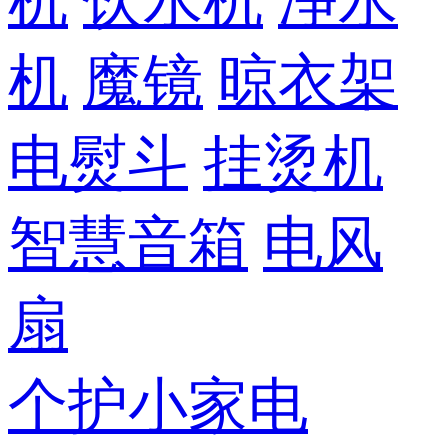
机
饮水机
净水
机
魔镜
晾衣架
电熨斗
挂烫机
智慧音箱
电风
扇
个护小家电