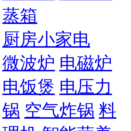
蒸箱
厨房小家电
微波炉
电磁炉
电饭煲
电压力
锅
空气炸锅
料