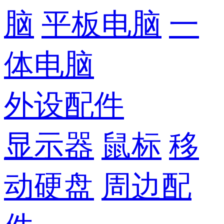
脑
平板电脑
一
体电脑
外设配件
显示器
鼠标
移
动硬盘
周边配