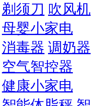
剃须刀
吹风机
母婴小家电
消毒器
调奶器
空气智控器
健康小家电
智能体脂秤
智