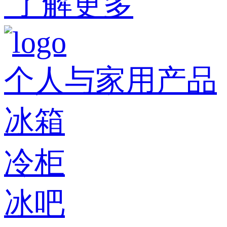
了解更多
个人与家用产品
冰箱
冷柜
冰吧