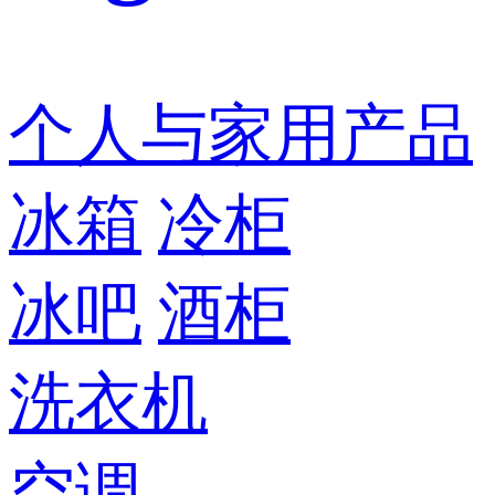
个人与家用产品
冰箱
冷柜
冰吧
酒柜
洗衣机
空调