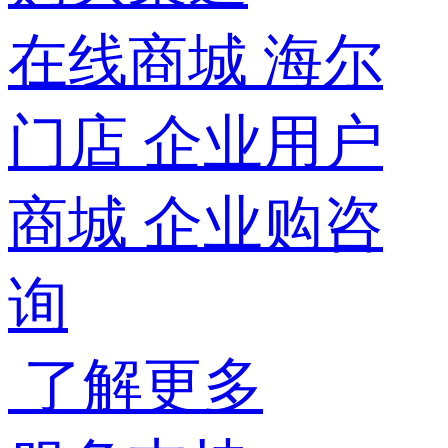
在线商城
海尔
门店
企业用户
商城
企业购咨
询
了解更多