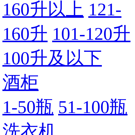
160升以上
121-
160升
101-120升
100升及以下
酒柜
1-50瓶
51-100瓶
洗衣机