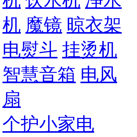
机
饮水机
净水
机
魔镜
晾衣架
电熨斗
挂烫机
智慧音箱
电风
扇
个护小家电