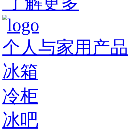
了解更多
个人与家用产品
冰箱
冷柜
冰吧