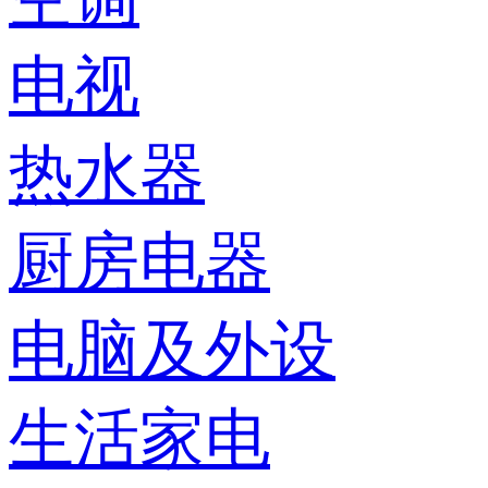
电视
热水器
厨房电器
电脑及外设
生活家电