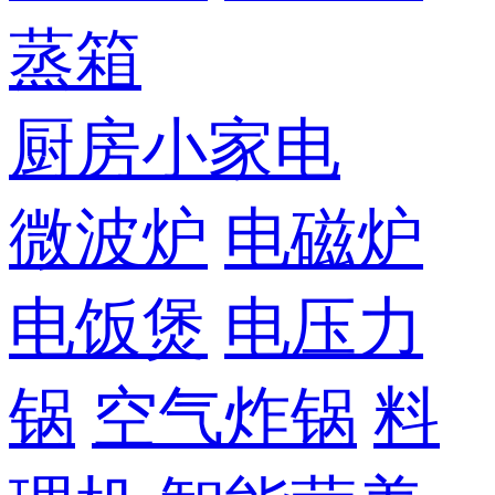
蒸箱
厨房小家电
微波炉
电磁炉
电饭煲
电压力
锅
空气炸锅
料