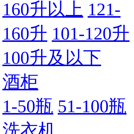
160升以上
121-
160升
101-120升
100升及以下
酒柜
1-50瓶
51-100瓶
洗衣机