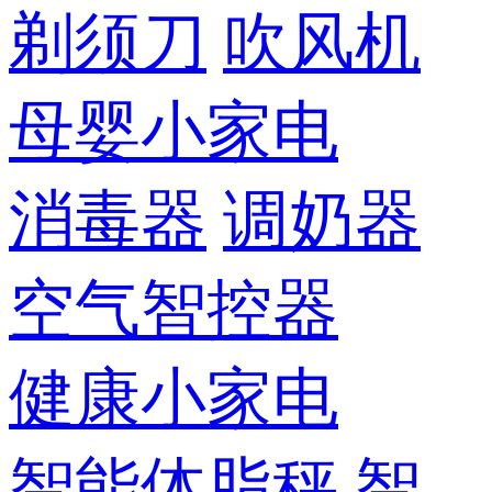
剃须刀
吹风机
母婴小家电
消毒器
调奶器
空气智控器
健康小家电
智能体脂秤
智