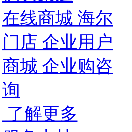
在线商城
海尔
门店
企业用户
商城
企业购咨
询
了解更多