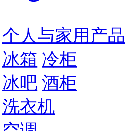
个人与家用产品
冰箱
冷柜
冰吧
酒柜
洗衣机
空调