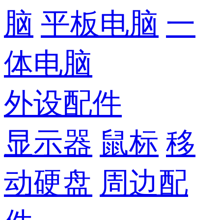
脑
平板电脑
一
体电脑
外设配件
显示器
鼠标
移
动硬盘
周边配