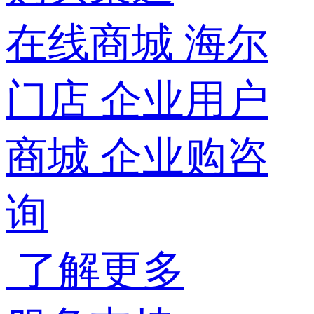
在线商城
海尔
门店
企业用户
商城
企业购咨
询
了解更多