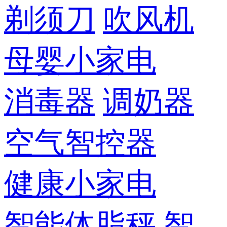
剃须刀
吹风机
母婴小家电
消毒器
调奶器
空气智控器
健康小家电
智能体脂秤
智