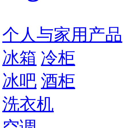
个人与家用产品
冰箱
冷柜
冰吧
酒柜
洗衣机
空调