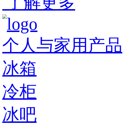
了解更多
个人与家用产品
冰箱
冷柜
冰吧