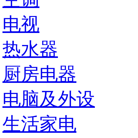
电视
热水器
厨房电器
电脑及外设
生活家电