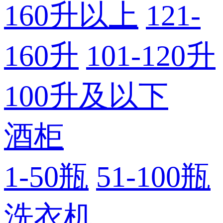
160升以上
121-
160升
101-120升
100升及以下
酒柜
1-50瓶
51-100瓶
洗衣机