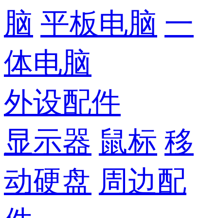
脑
平板电脑
一
体电脑
外设配件
显示器
鼠标
移
动硬盘
周边配