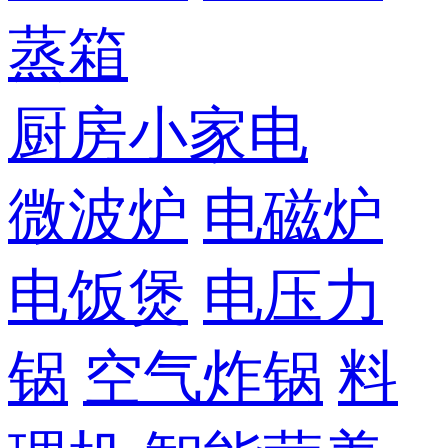
蒸箱
厨房小家电
微波炉
电磁炉
电饭煲
电压力
锅
空气炸锅
料