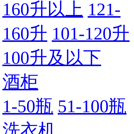
160升以上
121-
160升
101-120升
100升及以下
酒柜
1-50瓶
51-100瓶
洗衣机