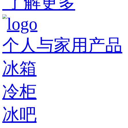
了解更多
个人与家用产品
冰箱
冷柜
冰吧