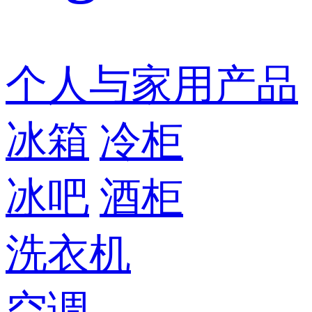
个人与家用产品
冰箱
冷柜
冰吧
酒柜
洗衣机
空调