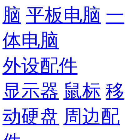
脑
平板电脑
一
体电脑
外设配件
显示器
鼠标
移
动硬盘
周边配