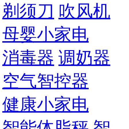
剃须刀
吹风机
母婴小家电
消毒器
调奶器
空气智控器
健康小家电
智能体脂秤
智