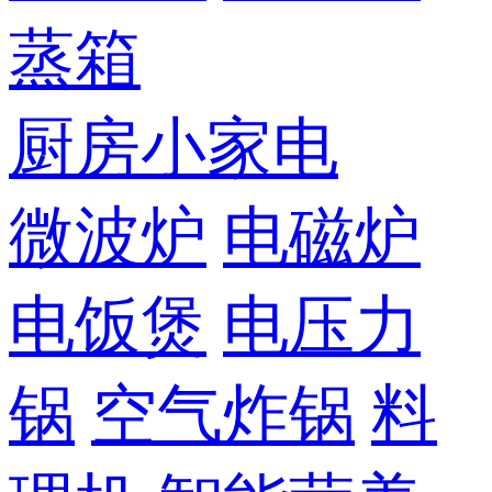
蒸箱
厨房小家电
微波炉
电磁炉
电饭煲
电压力
锅
空气炸锅
料