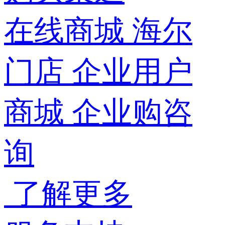
在线商城
海尔
门店
企业用户
商城
企业购咨
询
了解更多