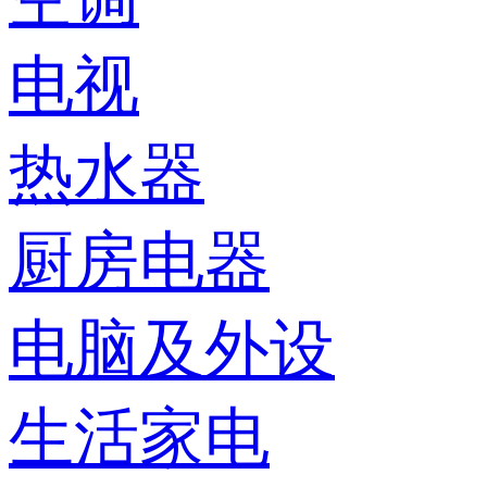
电视
热水器
厨房电器
电脑及外设
生活家电