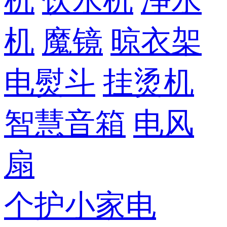
机
饮水机
净水
机
魔镜
晾衣架
电熨斗
挂烫机
智慧音箱
电风
扇
个护小家电