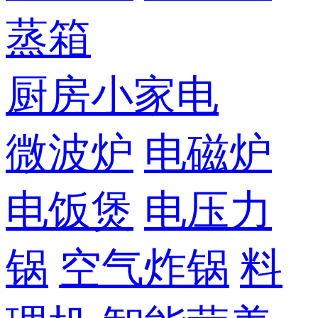
蒸箱
厨房小家电
微波炉
电磁炉
电饭煲
电压力
锅
空气炸锅
料