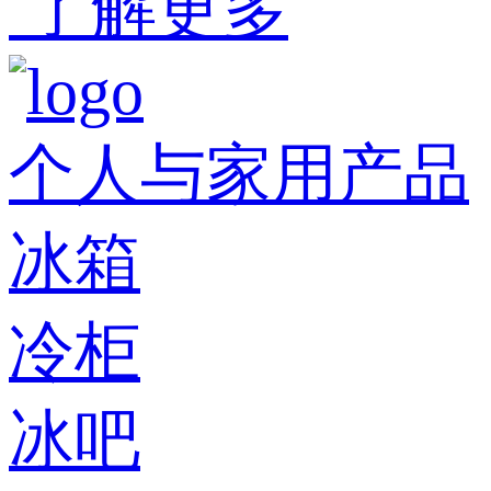
了解更多
个人与家用产品
冰箱
冷柜
冰吧