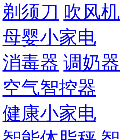
剃须刀
吹风机
母婴小家电
消毒器
调奶器
空气智控器
健康小家电
智能体脂秤
智