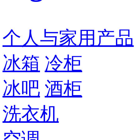
个人与家用产品
冰箱
冷柜
冰吧
酒柜
洗衣机
空调