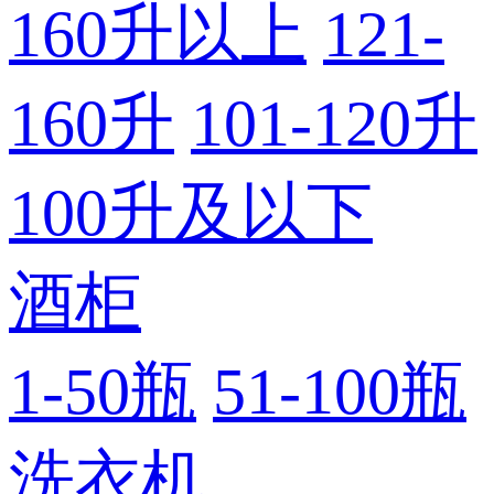
160升以上
121-
160升
101-120升
100升及以下
酒柜
1-50瓶
51-100瓶
洗衣机