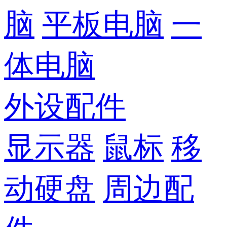
脑
平板电脑
一
体电脑
外设配件
显示器
鼠标
移
动硬盘
周边配