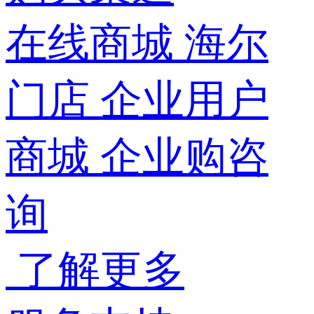
在线商城
海尔
门店
企业用户
商城
企业购咨
询
了解更多