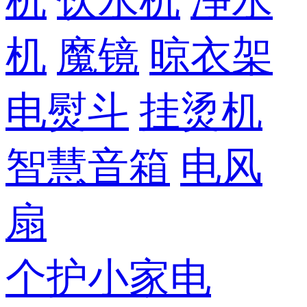
机
饮水机
净水
机
魔镜
晾衣架
电熨斗
挂烫机
智慧音箱
电风
扇
个护小家电