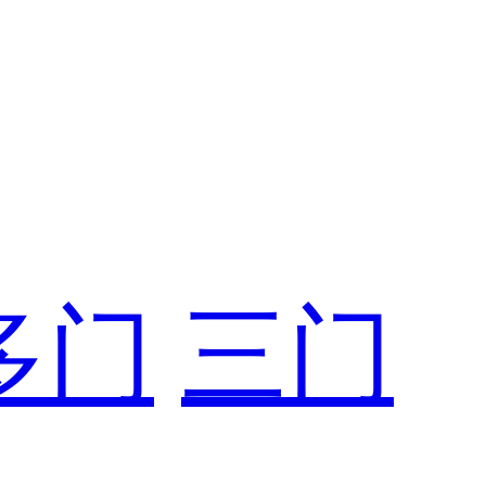
多门
三门