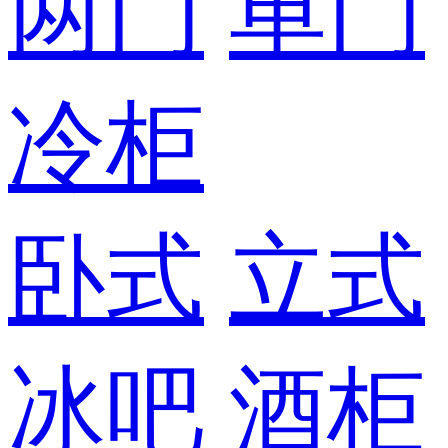
两门
单门
冷柜
卧式
立式
冰吧
酒柜