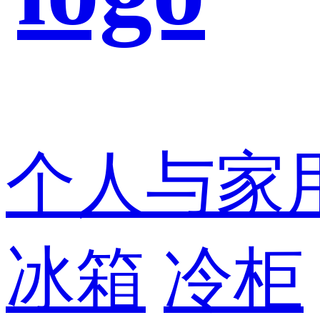
个人与家
冰箱
冷柜