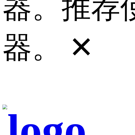
器。推荐使
器。
✕