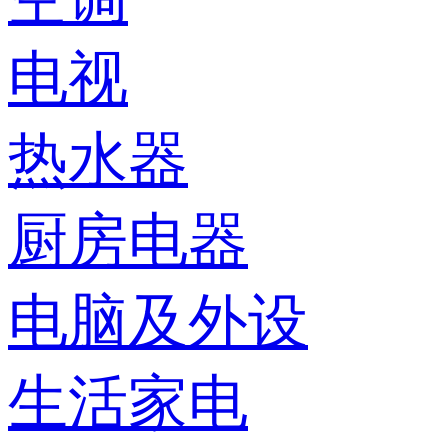
电视
热水器
厨房电器
电脑及外设
生活家电