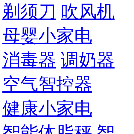
剃须刀
吹风机
母婴小家电
消毒器
调奶器
空气智控器
健康小家电
智能体脂秤
智