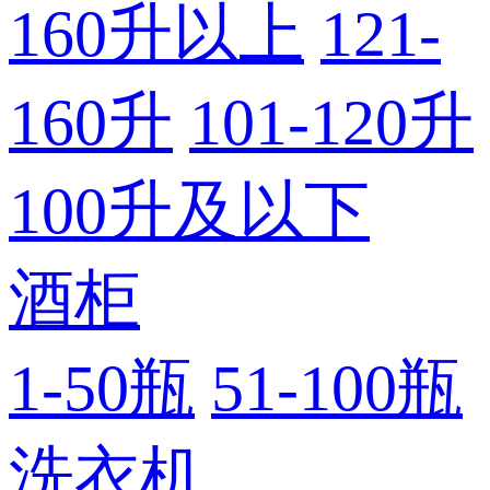
160升以上
121-
160升
101-120升
100升及以下
酒柜
1-50瓶
51-100瓶
洗衣机