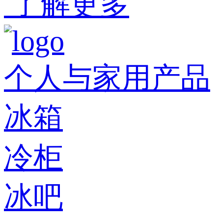
了解更多
个人与家用产品
冰箱
冷柜
冰吧