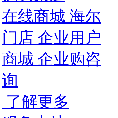
在线商城
海尔
门店
企业用户
商城
企业购咨
询
了解更多