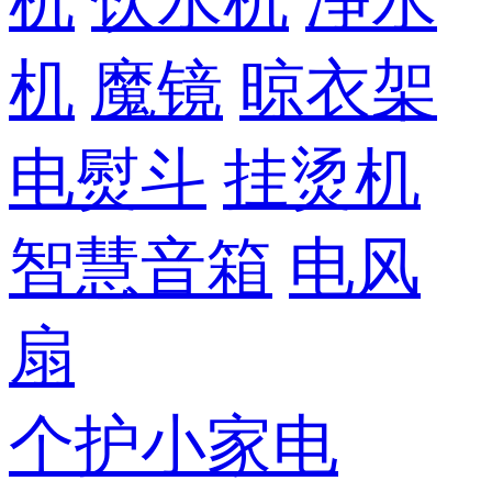
机
饮水机
净水
机
魔镜
晾衣架
电熨斗
挂烫机
智慧音箱
电风
扇
个护小家电