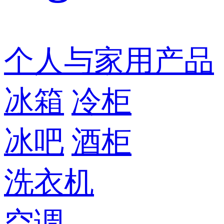
个人与家用产品
冰箱
冷柜
冰吧
酒柜
洗衣机
空调