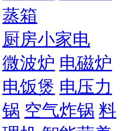
蒸箱
厨房小家电
微波炉
电磁炉
电饭煲
电压力
锅
空气炸锅
料