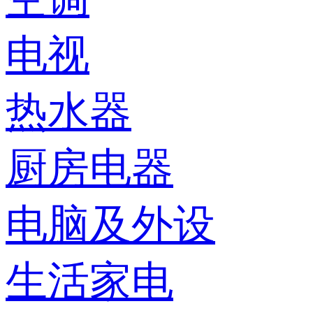
电视
热水器
厨房电器
电脑及外设
生活家电