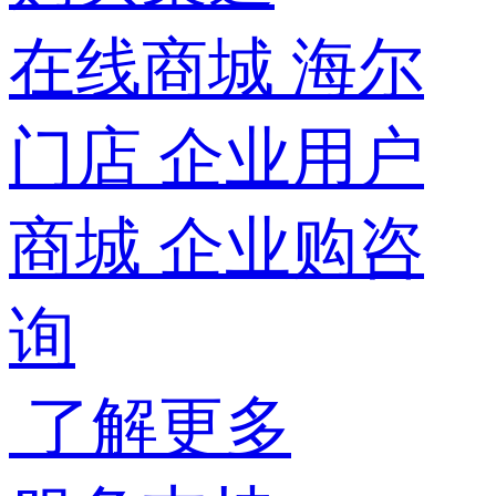
在线商城
海尔
门店
企业用户
商城
企业购咨
询
了解更多