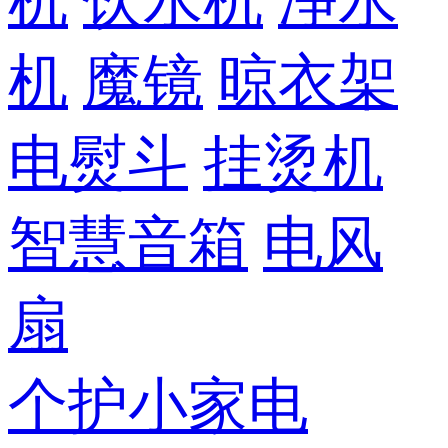
机
饮水机
净水
机
魔镜
晾衣架
电熨斗
挂烫机
智慧音箱
电风
扇
个护小家电