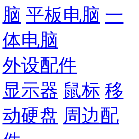
脑
平板电脑
一
体电脑
外设配件
显示器
鼠标
移
动硬盘
周边配