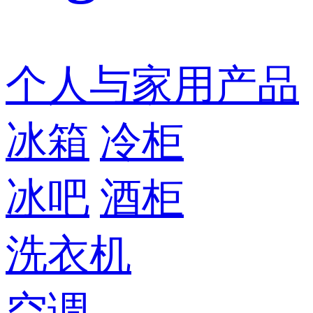
个人与家用产品
冰箱
冷柜
冰吧
酒柜
洗衣机
空调