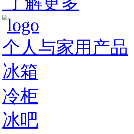
了解更多
个人与家用产品
冰箱
冷柜
冰吧