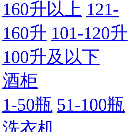
160升以上
121-
160升
101-120升
100升及以下
酒柜
1-50瓶
51-100瓶
洗衣机