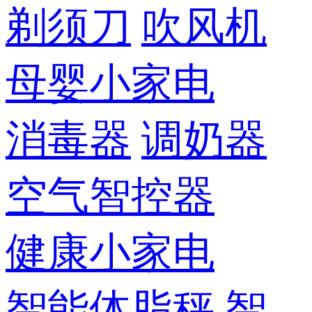
剃须刀
吹风机
母婴小家电
消毒器
调奶器
空气智控器
健康小家电
智能体脂秤
智