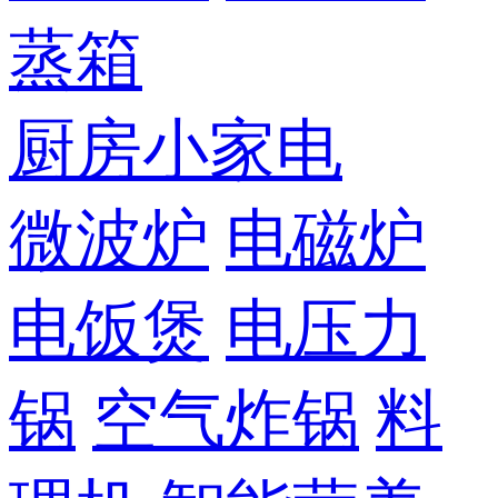
蒸箱
厨房小家电
微波炉
电磁炉
电饭煲
电压力
锅
空气炸锅
料