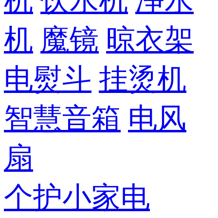
机
饮水机
净水
机
魔镜
晾衣架
电熨斗
挂烫机
智慧音箱
电风
扇
个护小家电