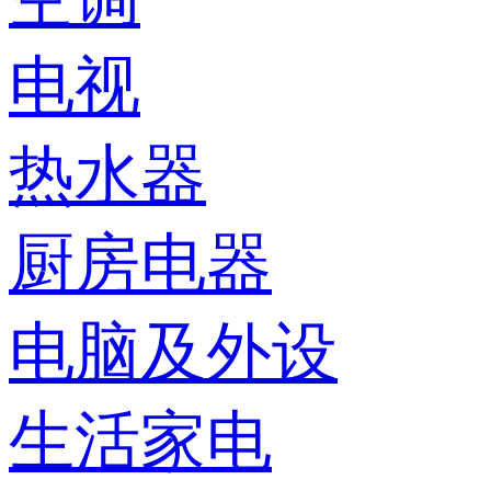
电视
热水器
厨房电器
电脑及外设
生活家电