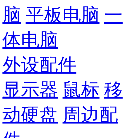
脑
平板电脑
一
体电脑
外设配件
显示器
鼠标
移
动硬盘
周边配