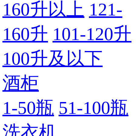
160升以上
121-
160升
101-120升
100升及以下
酒柜
1-50瓶
51-100瓶
洗衣机