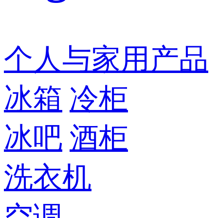
个人与家用产品
冰箱
冷柜
冰吧
酒柜
洗衣机
空调