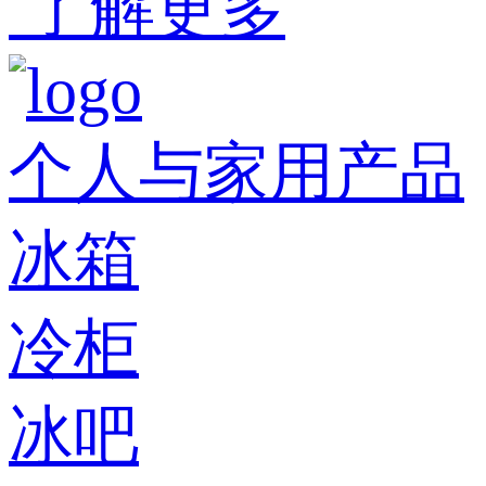
了解更多
个人与家用产品
冰箱
冷柜
冰吧