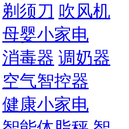
剃须刀
吹风机
母婴小家电
消毒器
调奶器
空气智控器
健康小家电
智能体脂秤
智