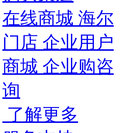
在线商城
海尔
门店
企业用户
商城
企业购咨
询
了解更多