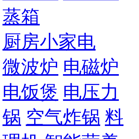
蒸箱
厨房小家电
微波炉
电磁炉
电饭煲
电压力
锅
空气炸锅
料