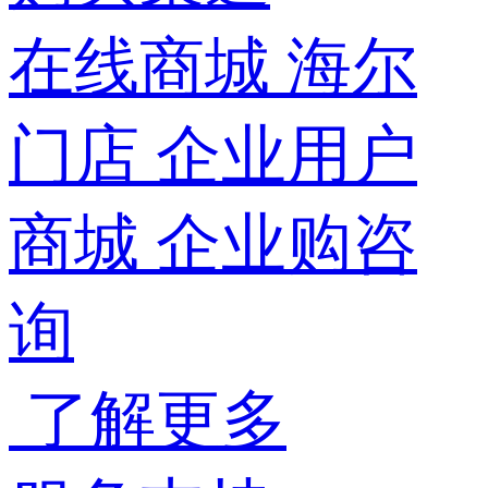
在线商城
海尔
门店
企业用户
商城
企业购咨
询
了解更多