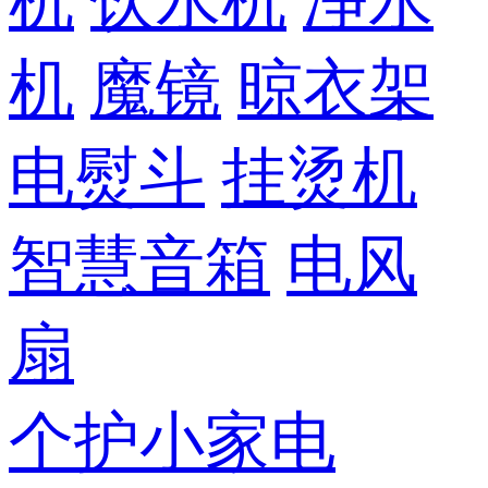
机
饮水机
净水
机
魔镜
晾衣架
电熨斗
挂烫机
智慧音箱
电风
扇
个护小家电