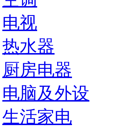
电视
热水器
厨房电器
电脑及外设
生活家电