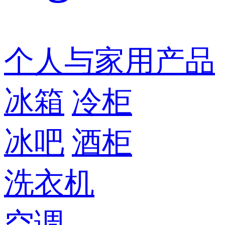
个人与家用产品
冰箱
冷柜
冰吧
酒柜
洗衣机
空调