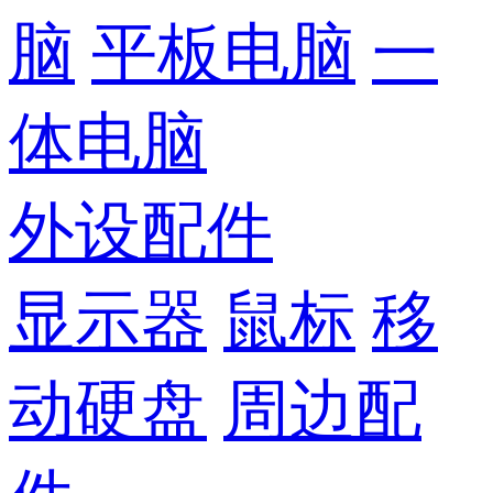
脑
平板电脑
一
体电脑
外设配件
显示器
鼠标
移
动硬盘
周边配