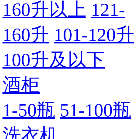
160升以上
121-
160升
101-120升
100升及以下
酒柜
1-50瓶
51-100瓶
洗衣机