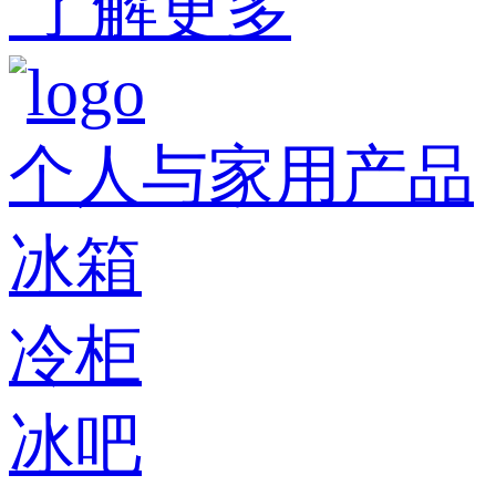
了解更多
个人与家用产品
冰箱
冷柜
冰吧