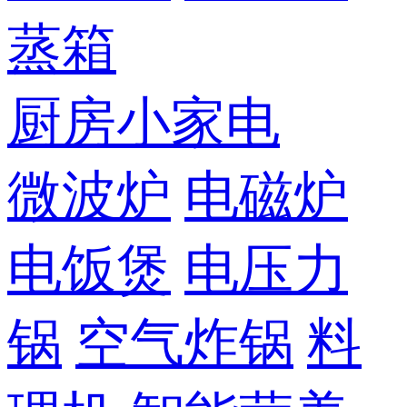
蒸箱
厨房小家电
微波炉
电磁炉
电饭煲
电压力
锅
空气炸锅
料