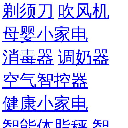
剃须刀
吹风机
母婴小家电
消毒器
调奶器
空气智控器
健康小家电
智能体脂秤
智