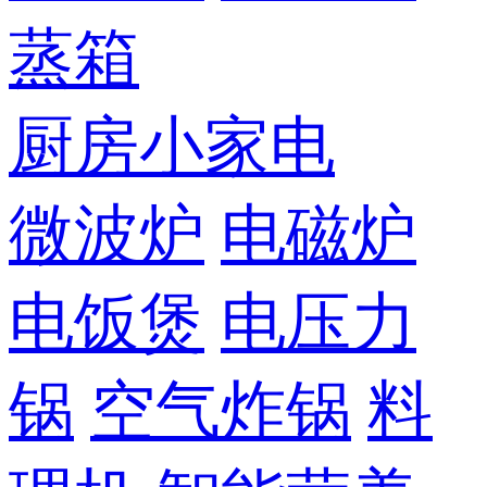
蒸箱
厨房小家电
微波炉
电磁炉
电饭煲
电压力
锅
空气炸锅
料