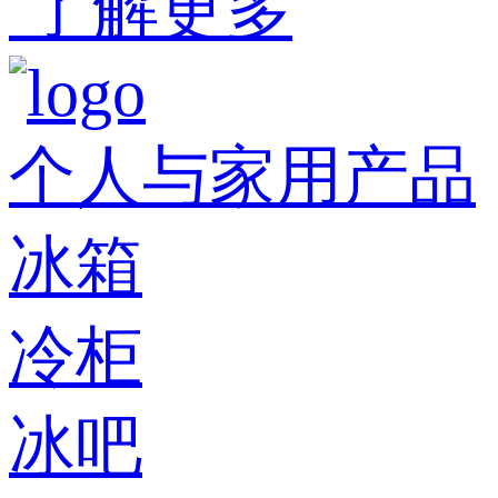
了解更多
个人与家用产品
冰箱
冷柜
冰吧