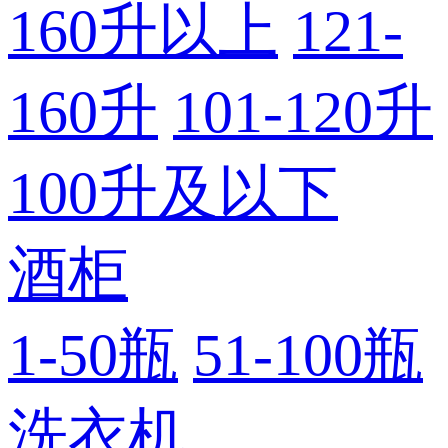
160升以上
121-
160升
101-120升
100升及以下
酒柜
1-50瓶
51-100瓶
洗衣机