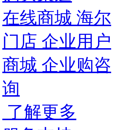
在线商城
海尔
门店
企业用户
商城
企业购咨
询
了解更多