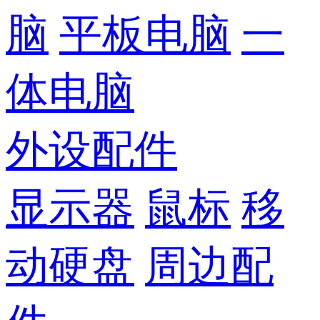
脑
平板电脑
一
体电脑
外设配件
显示器
鼠标
移
动硬盘
周边配