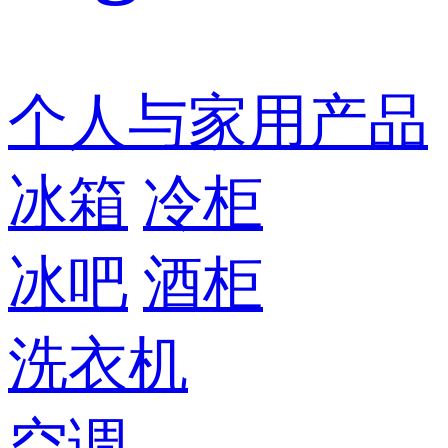
个人与家用产品
冰箱
冷柜
冰吧
酒柜
洗衣机
空调