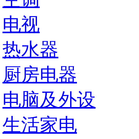
电视
热水器
厨房电器
电脑及外设
生活家电