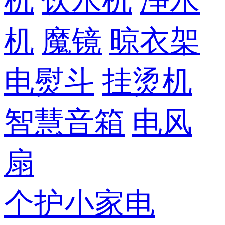
机
饮水机
净水
机
魔镜
晾衣架
电熨斗
挂烫机
智慧音箱
电风
扇
个护小家电