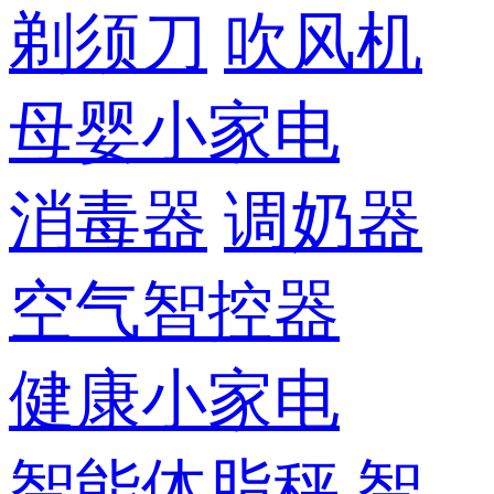
剃须刀
吹风机
母婴小家电
消毒器
调奶器
空气智控器
健康小家电
智能体脂秤
智