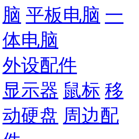
脑
平板电脑
一
体电脑
外设配件
显示器
鼠标
移
动硬盘
周边配