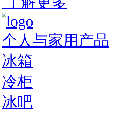
了解更多
个人与家用产品
冰箱
冷柜
冰吧