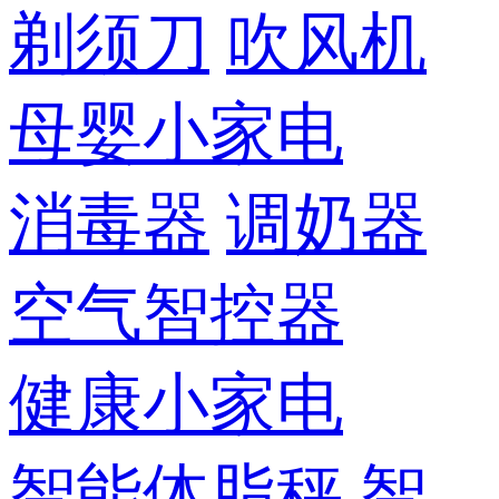
剃须刀
吹风机
母婴小家电
消毒器
调奶器
空气智控器
健康小家电
智能体脂秤
智