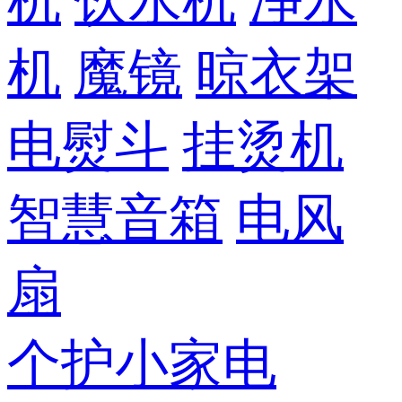
机
饮水机
净水
机
魔镜
晾衣架
电熨斗
挂烫机
智慧音箱
电风
扇
个护小家电