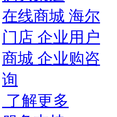
在线商城
海尔
门店
企业用户
商城
企业购咨
询
了解更多