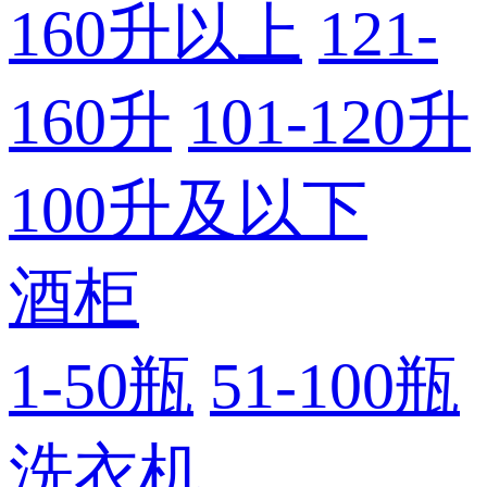
160升以上
121-
160升
101-120升
100升及以下
酒柜
1-50瓶
51-100瓶
洗衣机