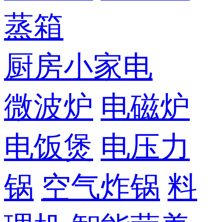
蒸箱
厨房小家电
微波炉
电磁炉
电饭煲
电压力
锅
空气炸锅
料