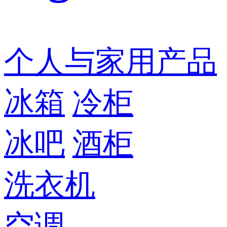
个人与家用产品
冰箱
冷柜
冰吧
酒柜
洗衣机
空调