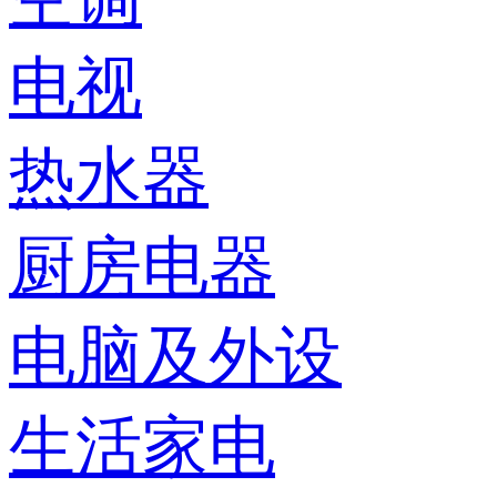
电视
热水器
厨房电器
电脑及外设
生活家电