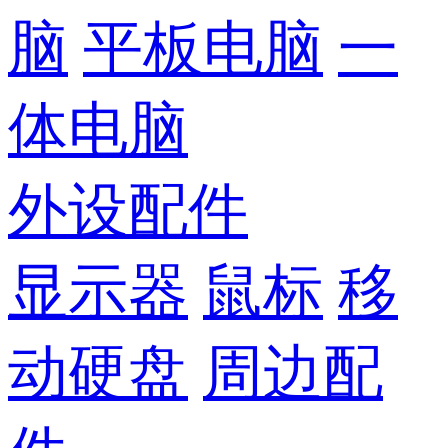
脑
平板电脑
一
体电脑
外设配件
显示器
鼠标
移
动硬盘
周边配