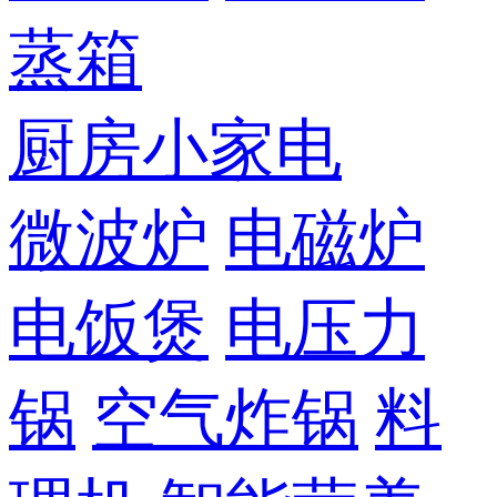
蒸箱
厨房小家电
微波炉
电磁炉
电饭煲
电压力
锅
空气炸锅
料