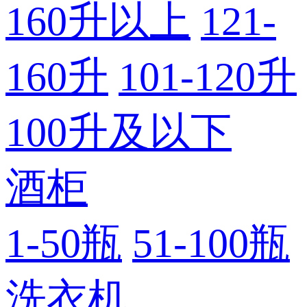
160升以上
121-
160升
101-120升
100升及以下
酒柜
1-50瓶
51-100瓶
洗衣机