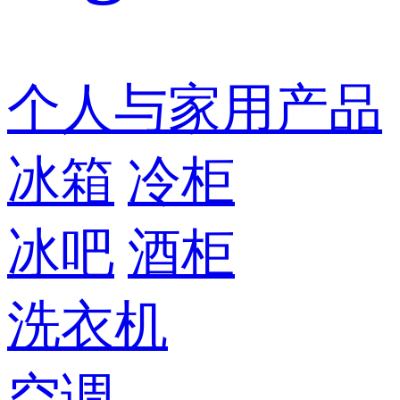
个人与家用产品
冰箱
冷柜
冰吧
酒柜
洗衣机
空调