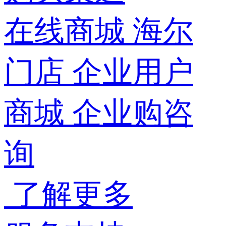
在线商城
海尔
门店
企业用户
商城
企业购咨
询
了解更多