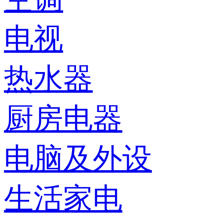
电视
热水器
厨房电器
电脑及外设
生活家电