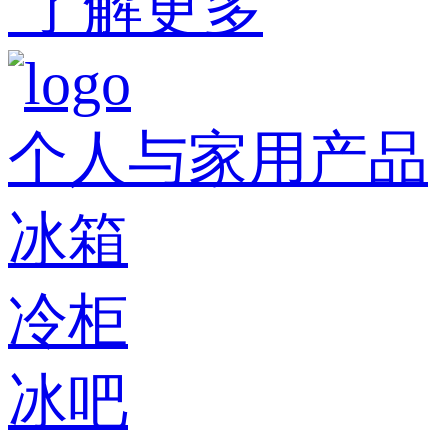
了解更多
个人与家用产品
冰箱
冷柜
冰吧