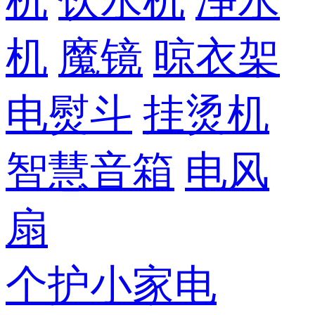
机
饮水机
净水
机
魔镜
晾衣架
电熨斗
挂烫机
智慧音箱
电风
扇
个护小家电