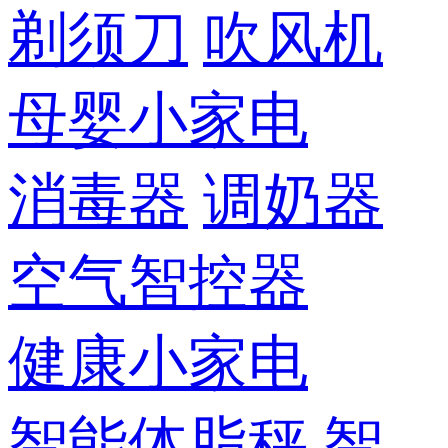
剃须刀
吹风机
母婴小家电
消毒器
调奶器
空气智控器
健康小家电
智能体脂秤
智