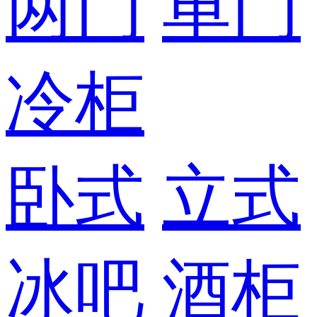
两门
单门
冷柜
卧式
立式
冰吧
酒柜