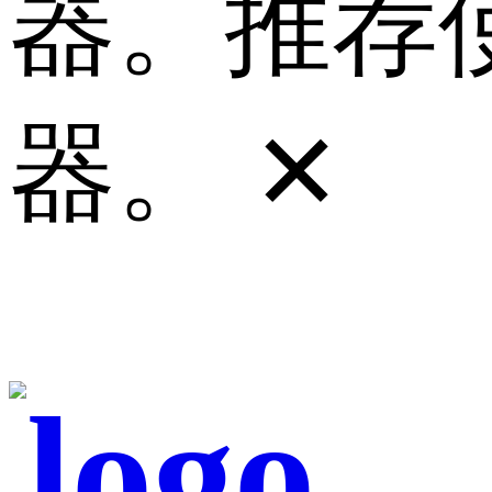
器。推荐使
器。
✕