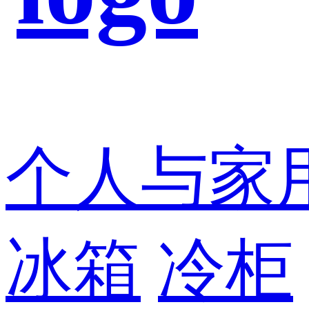
个人与家
冰箱
冷柜