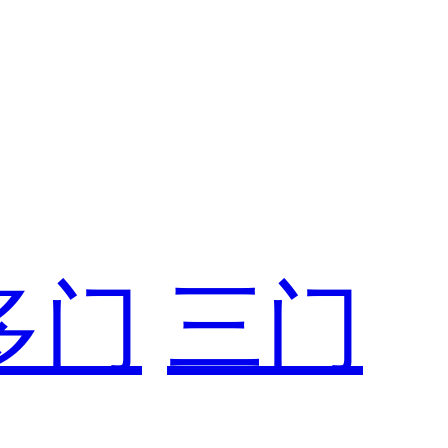
多门
三门