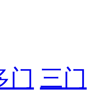
多门
三门