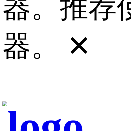
器。推荐使
器。
✕