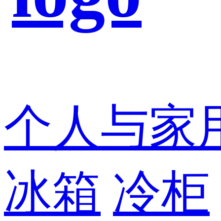
个人与家
冰箱
冷柜