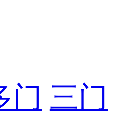
多门
三门