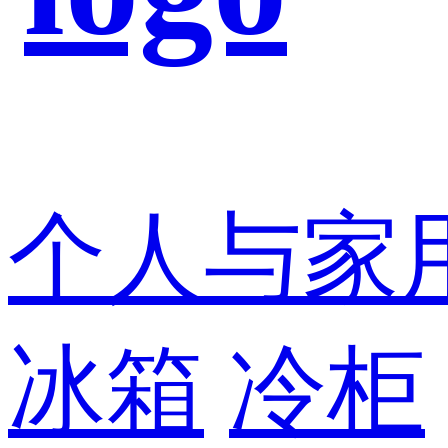
个人与家
冰箱
冷柜