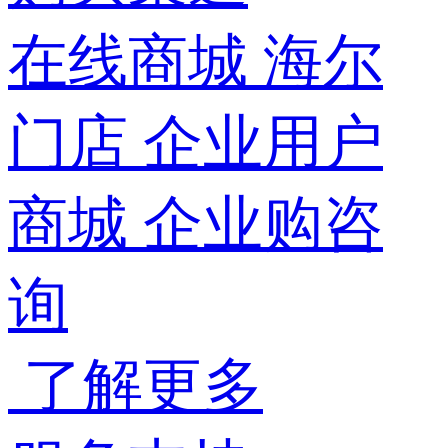
在线商城
海尔
门店
企业用户
商城
企业购咨
询
了解更多