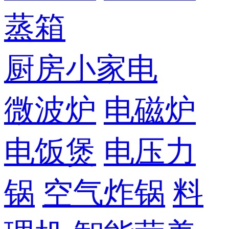
蒸箱
厨房小家电
微波炉
电磁炉
电饭煲
电压力
锅
空气炸锅
料