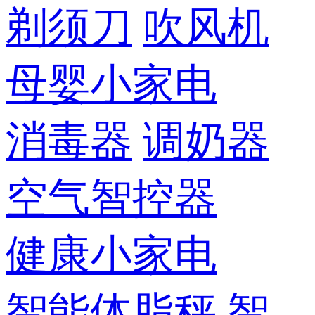
剃须刀
吹风机
母婴小家电
消毒器
调奶器
空气智控器
健康小家电
智能体脂秤
智