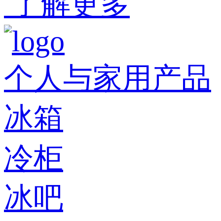
了解更多
个人与家用产品
冰箱
冷柜
冰吧