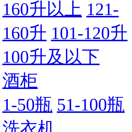
160升以上
121-
160升
101-120升
100升及以下
酒柜
1-50瓶
51-100瓶
洗衣机