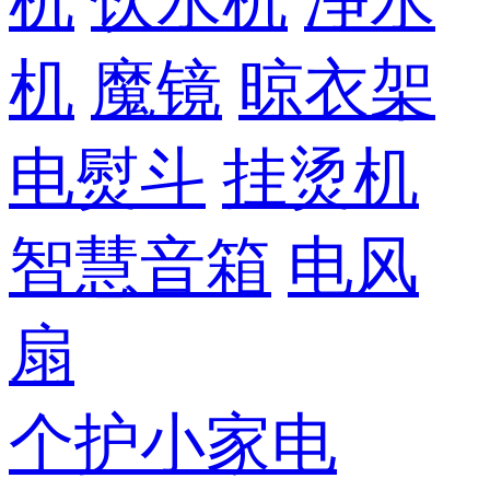
机
饮水机
净水
机
魔镜
晾衣架
电熨斗
挂烫机
智慧音箱
电风
扇
个护小家电