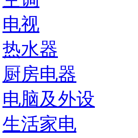
电视
热水器
厨房电器
电脑及外设
生活家电