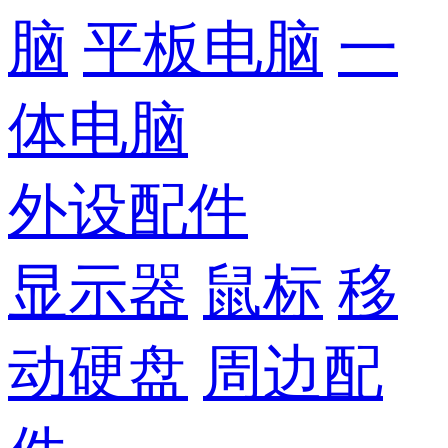
脑
平板电脑
一
体电脑
外设配件
显示器
鼠标
移
动硬盘
周边配