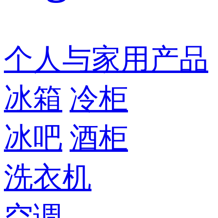
个人与家用产品
冰箱
冷柜
冰吧
酒柜
洗衣机
空调