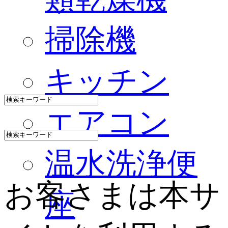
掃除機
キッチン
エアコン
温水洗浄便
お客さまは本サ
座