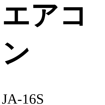
エアコ
ン
JA-16S