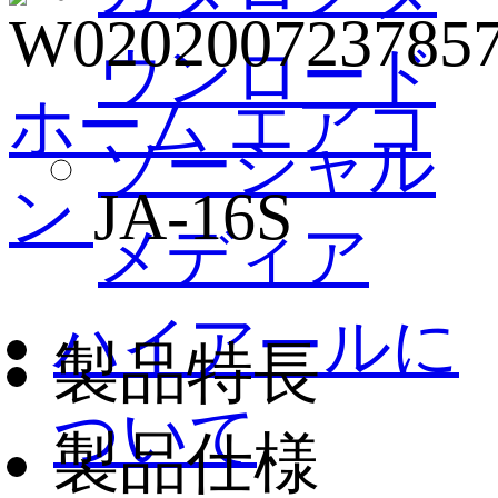
ウンロード
ホーム
エアコ
ソーシャル
ン
JA-16S
メディア
ハイアールに
製品特長
ついて
製品仕様