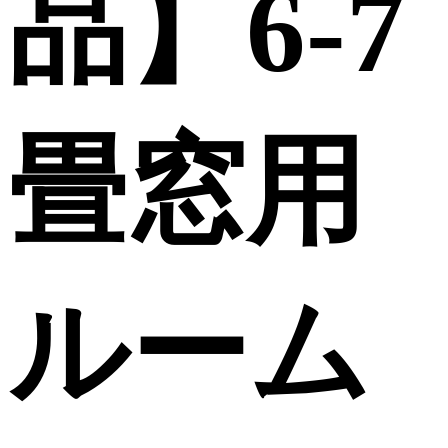
品】6-7
畳窓用
ルーム