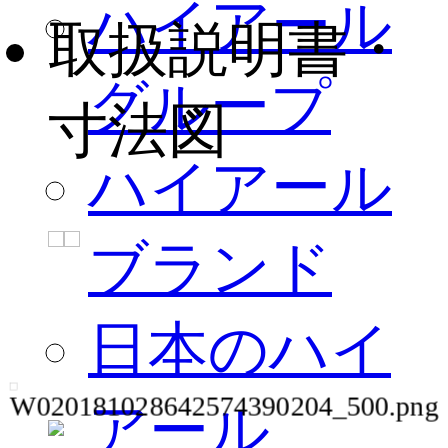
ハイアール
取扱説明書・
グループ
寸法図
ハイアール
ブランド
日本のハイ
アール