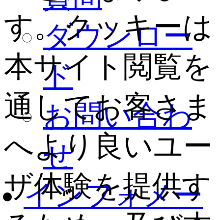
す。クッキーは
ダウンロー
本サイト閲覧を
ド
通してお客さま
お問い合わ
へより良いユー
せ
ザ体験を提供す
インフォメー