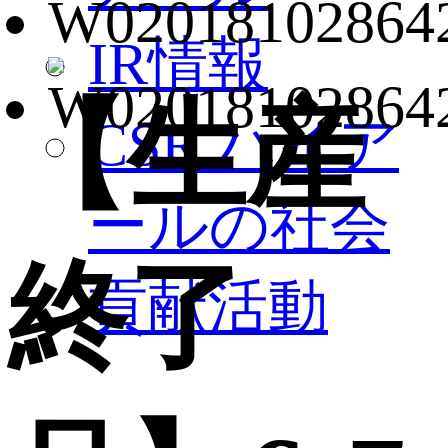
IR情報
【生産
CSR ハイア
ールの社会
終了
貢献活動