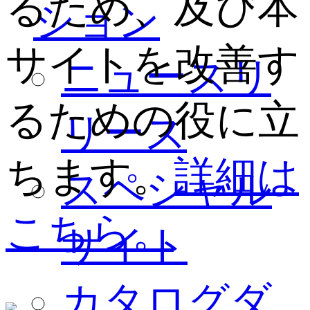
るため、及び本
ション
サイトを改善す
ニュースリ
るための役に立
リース
ちます。
詳細は
スペシャル
こちら。
サイト
カタログダ