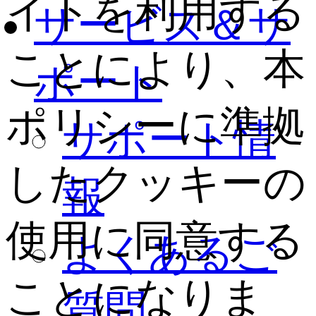
イトを利用する
サービス＆サ
ことにより、本
ポート
ポリシーに準拠
サポート情
したクッキーの
報
使用に同意する
よくあるご
ことになりま
質問