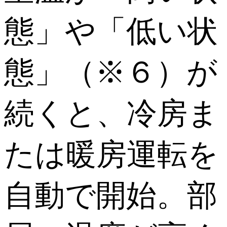
態」や「低い状
態」（※６）が
続くと、冷房ま
たは暖房運転を
自動で開始。部