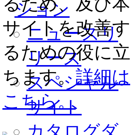
るため、及び本
ション
サイトを改善す
ニュースリ
るための役に立
リース
ちます。
詳細は
スペシャル
こちら。
サイト
カタログダ