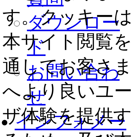
す。クッキーは
ダウンロー
本サイト閲覧を
ド
通してお客さま
お問い合わ
へより良いユー
せ
ザ体験を提供す
インフォメー