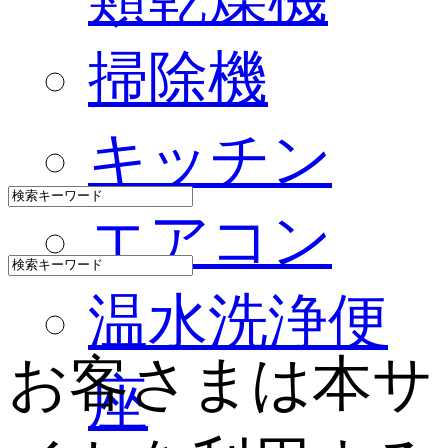
掃除機
キッチン
エアコン
温水洗浄便
お客さまは本サ
座