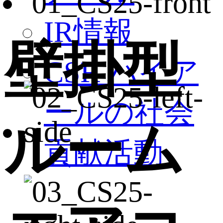
IR情報
壁掛型
CSR ハイア
ールの社会
ルーム
貢献活動