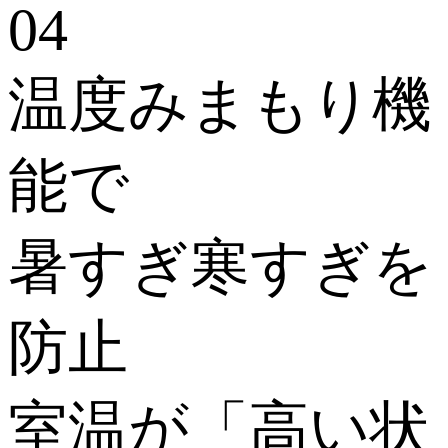
温度みまもり機
能で
暑すぎ寒すぎを
防止
室温が「高い状