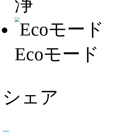
浄
Ecoモード
シェア