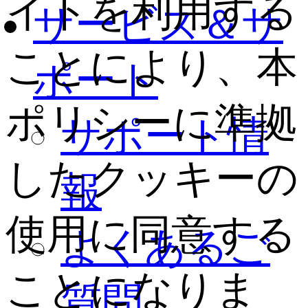
イトを利用する
サービス＆サ
ことにより、本
ポート
ポリシーに準拠
サポート情
したクッキーの
報
使用に同意する
よくあるご
ことになりま
質問