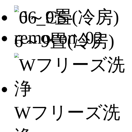
6～9畳(冷房)
Wフリーズ洗