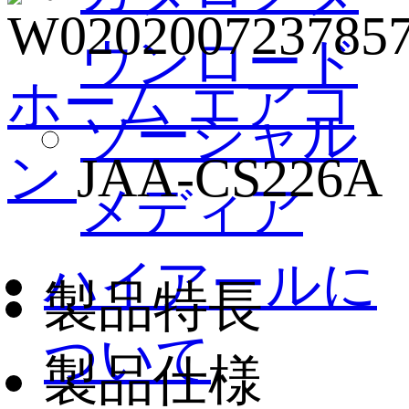
ウンロード
ホーム
エアコ
ソーシャル
ン
JAA-CS226A
メディア
ハイアールに
製品特長
ついて
製品仕様