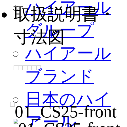
ハイアール
取扱説明書・
グループ
寸法図
ハイアール
ブランド
日本のハイ
アール