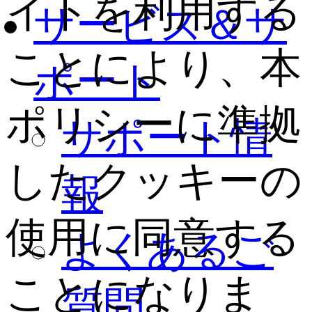
イトを利用する
サービス＆サ
ことにより、本
ポート
ポリシーに準拠
サポート情
したクッキーの
報
使用に同意する
よくあるご
ことになりま
質問