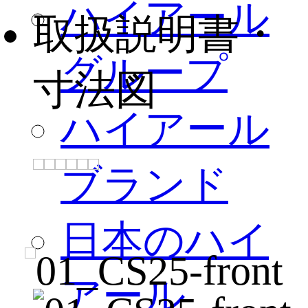
ハイアール
取扱説明書・
グループ
寸法図
ハイアール
ブランド
日本のハイ
アール