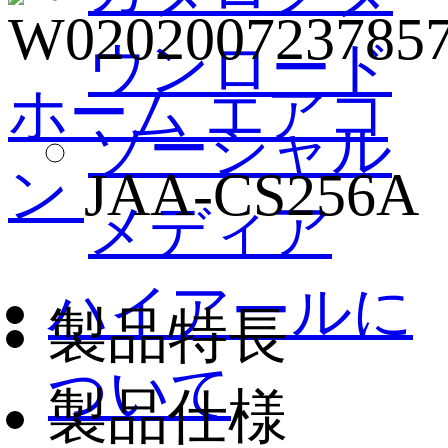
ウンロード
ホーム
エアコ
ソーシャル
ン
JAA-CS256A
メディア
ハイアールに
製品特長
ついて
製品仕様