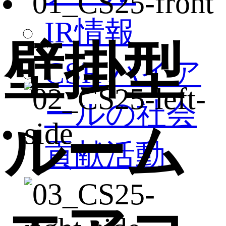
IR情報
壁掛型
CSR ハイア
ールの社会
ルーム
貢献活動