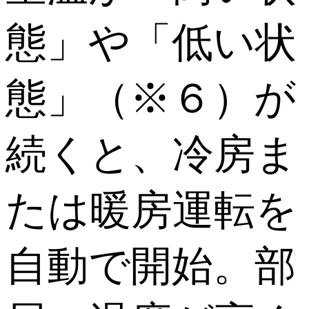
態」や「低い状
態」（※６）が
続くと、冷房ま
たは暖房運転を
自動で開始。部