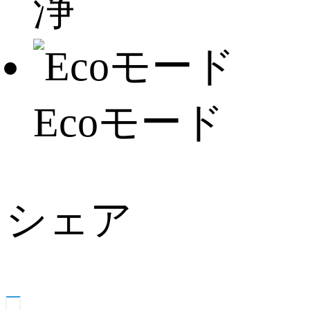
浄
Ecoモード
シェア