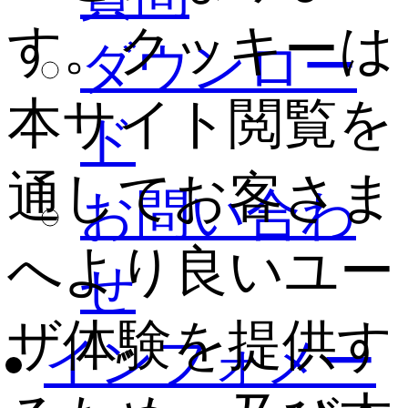
す。クッキーは
ダウンロー
本サイト閲覧を
ド
通してお客さま
お問い合わ
へより良いユー
せ
ザ体験を提供す
インフォメー