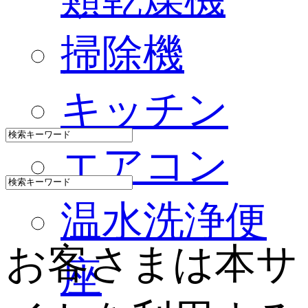
掃除機
キッチン
エアコン
温水洗浄便
お客さまは本サ
座