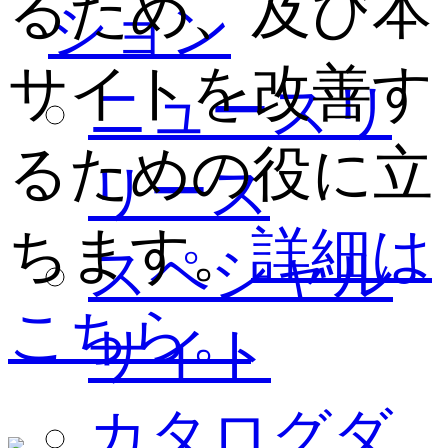
るため、及び本
ション
サイトを改善す
ニュースリ
るための役に立
リース
ちます。
詳細は
スペシャル
こちら。
サイト
カタログダ