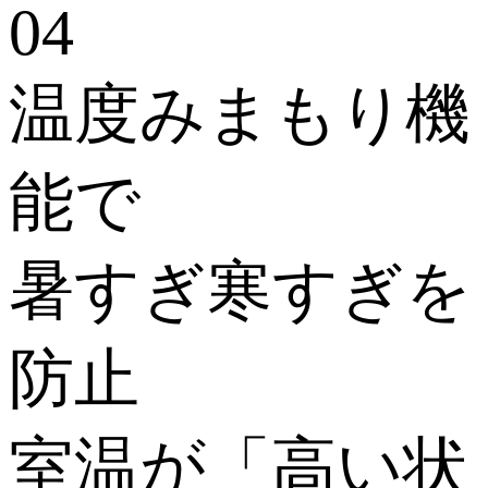
温度みまもり機
能で
暑すぎ寒すぎを
防止
室温が「高い状