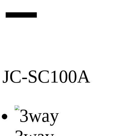
ー
JC-SC100A