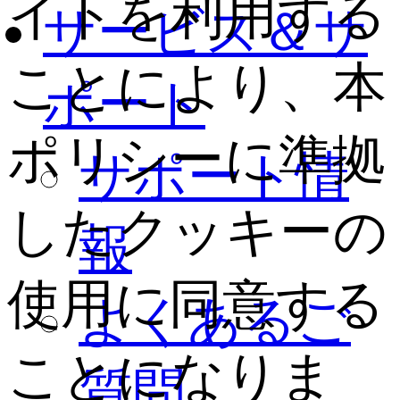
イトを利用する
サービス＆サ
ことにより、本
ポート
ポリシーに準拠
サポート情
したクッキーの
報
使用に同意する
よくあるご
ことになりま
質問