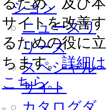
るため、及び本
ション
サイトを改善す
ニュースリ
るための役に立
リース
ちます。
詳細は
スペシャル
こちら。
サイト
カタログダ