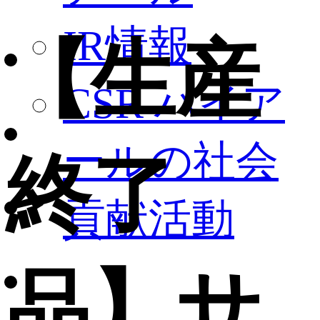
IR情報
【生産
CSR ハイア
ールの社会
終了
貢献活動
品】サ