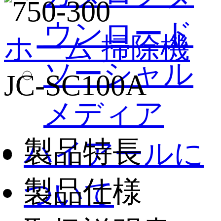
ウンロード
ホーム
掃除機
ソーシャル
JC-SC100A
メディア
製品特長
ハイアールに
製品仕様
ついて