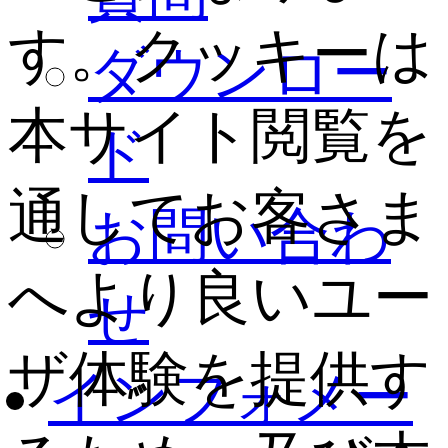
す。クッキーは
ダウンロー
本サイト閲覧を
ド
通してお客さま
お問い合わ
へより良いユー
せ
ザ体験を提供す
インフォメー