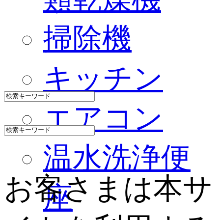
掃除機
キッチン
エアコン
温水洗浄便
お客さまは本サ
座