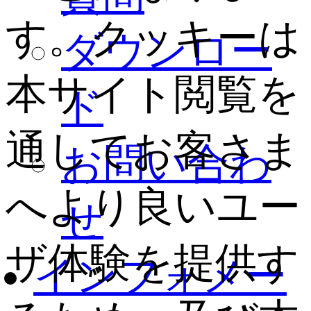
す。クッキーは
ダウンロー
本サイト閲覧を
ド
通してお客さま
お問い合わ
へより良いユー
せ
ザ体験を提供す
インフォメー