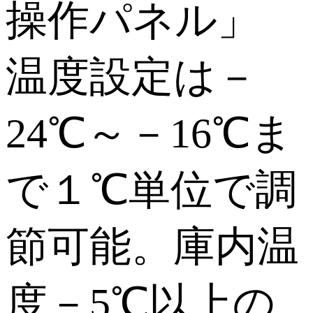
操作パネル」
温度設定は－
24℃～－16℃ま
で１℃単位で調
節可能。庫内温
度－5℃以上の