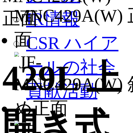
IR情報
CSR ハイア
ールの社会
429L 上
貢献活動
開き式