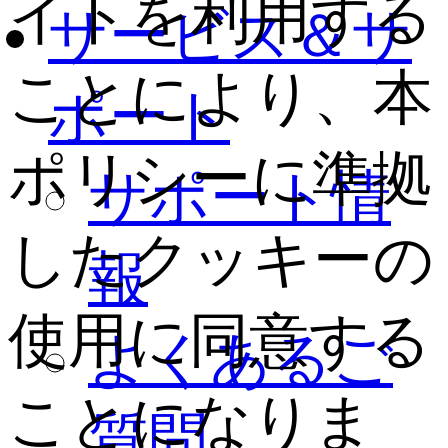
イトを利用する
サービス＆サ
ことにより、本
ポート
ポリシーに準拠
サポート情
したクッキーの
報
使用に同意する
よくあるご
ことになりま
質問