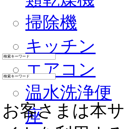
掃除機
キッチン
エアコン
温水洗浄便
お客さまは本サ
座