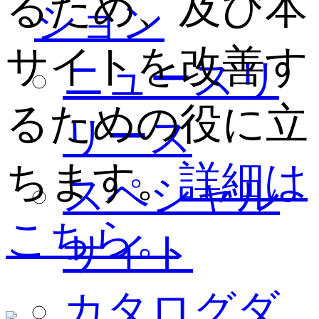
るため、及び本
ション
サイトを改善す
ニュースリ
るための役に立
リース
ちます。
詳細は
スペシャル
こちら。
サイト
カタログダ