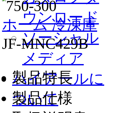
ウンロード
ホーム
冷凍庫
ソーシャル
JF-MNC429B
メディア
製品特長
ハイアールに
製品仕様
ついて