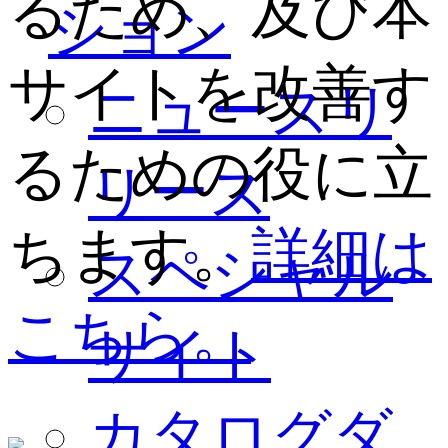
るため、及び本
ション
サイトを改善す
ニュースリ
るための役に立
リース
ちます。
詳細は
スペシャル
こちら。
サイト
カタログダ