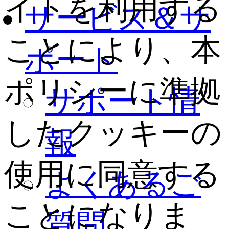
イトを利用する
サービス＆サ
ことにより、本
ポート
ポリシーに準拠
サポート情
したクッキーの
報
使用に同意する
よくあるご
ことになりま
質問