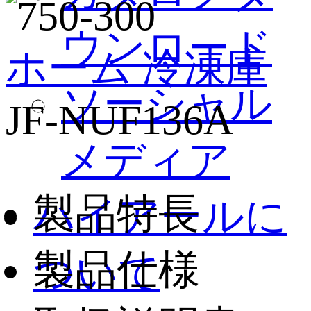
ウンロード
ホーム
冷凍庫
ソーシャル
JF-NUF136A
メディア
製品特長
ハイアールに
製品仕様
ついて