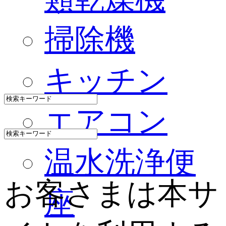
掃除機
キッチン
エアコン
温水洗浄便
お客さまは本サ
座