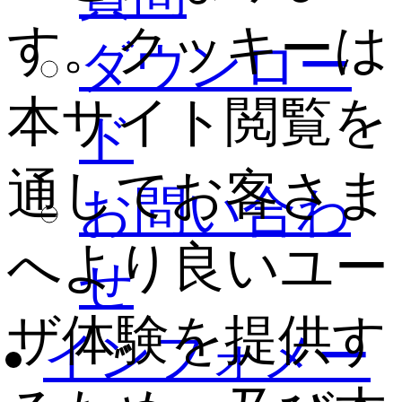
す。クッキーは
ダウンロー
本サイト閲覧を
ド
通してお客さま
お問い合わ
へより良いユー
せ
ザ体験を提供す
インフォメー