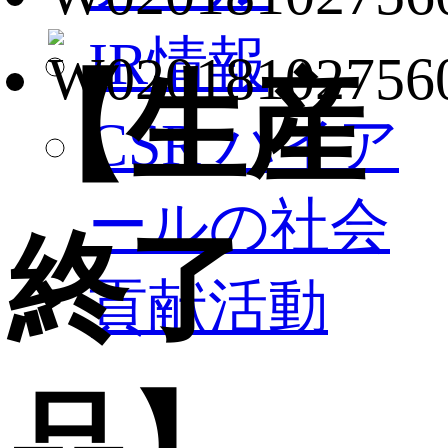
IR情報
【生産
CSR ハイア
ールの社会
終了
貢献活動