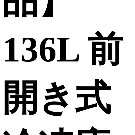
品】
136L 前
開き式