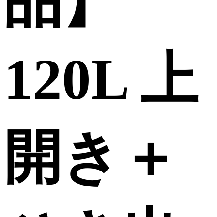
品】
120L 上
開き＋