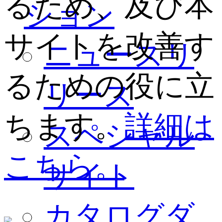
るため、及び本
ション
サイトを改善す
ニュースリ
るための役に立
リース
ちます。
詳細は
スペシャル
こちら。
サイト
カタログダ