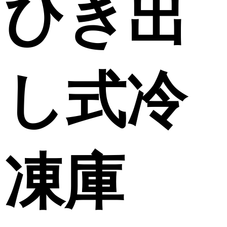
ひき出
し式冷
凍庫