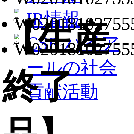
IR情報
【生産
CSR ハイア
ールの社会
終了
貢献活動