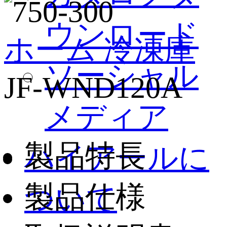
ウンロード
ホーム
冷凍庫
ソーシャル
JF-WND120A
メディア
製品特長
ハイアールに
製品仕様
ついて