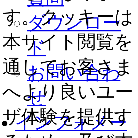
す。クッキーは
ダウンロー
本サイト閲覧を
ド
通してお客さま
お問い合わ
へより良いユー
せ
ザ体験を提供す
インフォメー