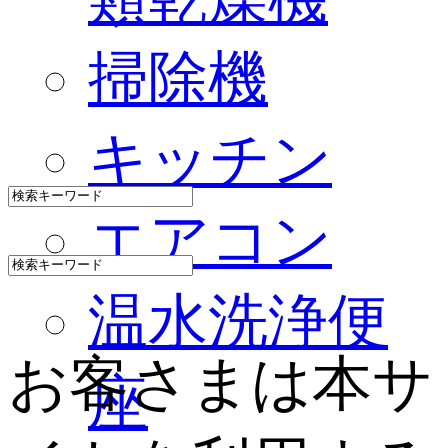
掃除機
キッチン
エアコン
温水洗浄便
お客さまは本サ
座