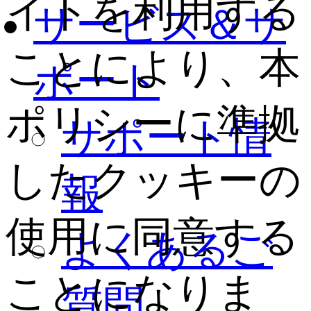
イトを利用する
サービス＆サ
ことにより、本
ポート
ポリシーに準拠
サポート情
したクッキーの
報
使用に同意する
よくあるご
ことになりま
質問