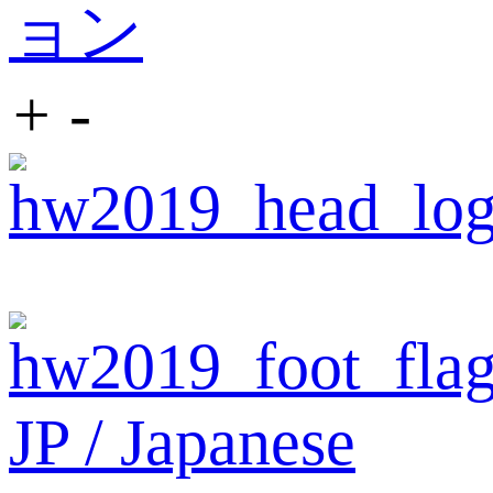
ョン
+
-
JP / Japanese