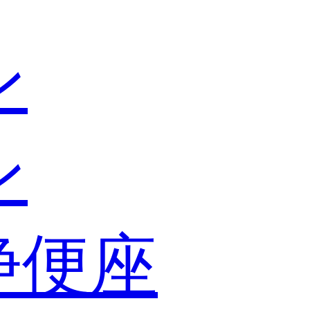
ン
ン
浄便座