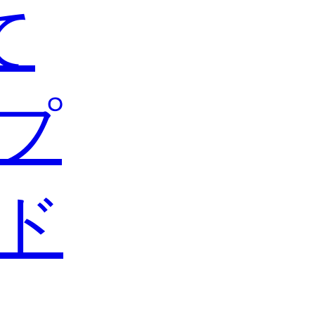
て
プ
ド