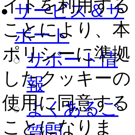
イトを利用する
サービス＆サ
ことにより、本
ポート
ポリシーに準拠
サポート情
したクッキーの
報
使用に同意する
よくあるご
ことになりま
質問