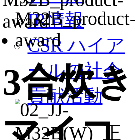
IR情報
CSR ハイア
ールの社会
3合炊き
貢献活動
マイコ