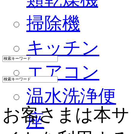
掃除機
キッチン
エアコン
温水洗浄便
お客さまは本サ
座