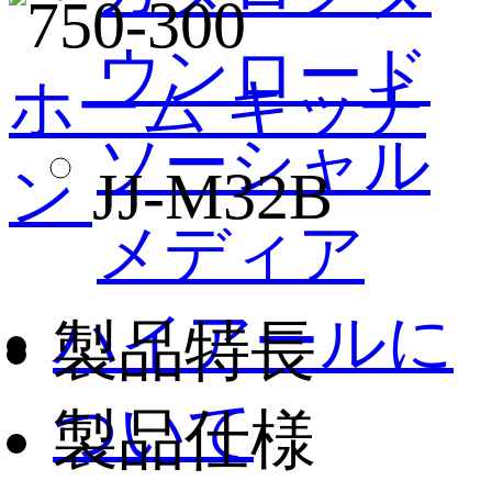
ウンロード
ホーム
キッチ
ソーシャル
ン
JJ-M32B
メディア
ハイアールに
製品特長
ついて
製品仕様