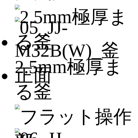
2.5mm極厚ま
る釜