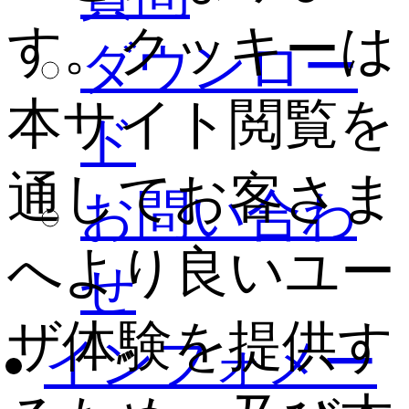
す。クッキーは
ダウンロー
本サイト閲覧を
ド
通してお客さま
お問い合わ
へより良いユー
せ
ザ体験を提供す
インフォメー