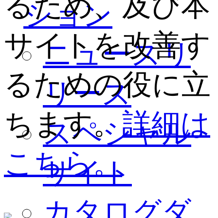
るため、及び本
ション
サイトを改善す
ニュースリ
るための役に立
リース
ちます。
詳細は
スペシャル
こちら。
サイト
カタログダ