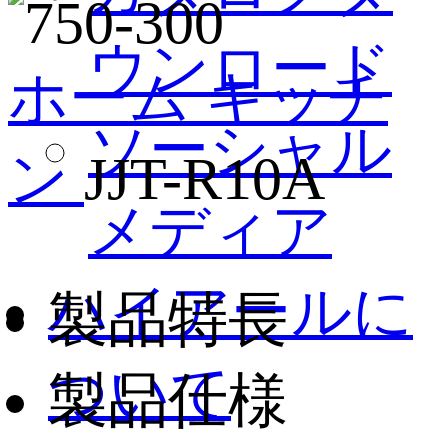
ウンロード
ホーム
キッチ
ソーシャル
ン
JJT-R10A
メディア
ハイアールに
製品特長
ついて
製品仕様