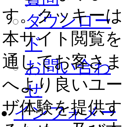
す。クッキーは
ダウンロー
本サイト閲覧を
ド
通してお客さま
お問い合わ
へより良いユー
せ
ザ体験を提供す
インフォメー