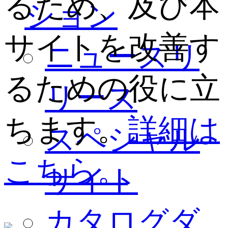
るため、及び本
ション
サイトを改善す
ニュースリ
るための役に立
リース
ちます。
詳細は
スペシャル
こちら。
サイト
カタログダ