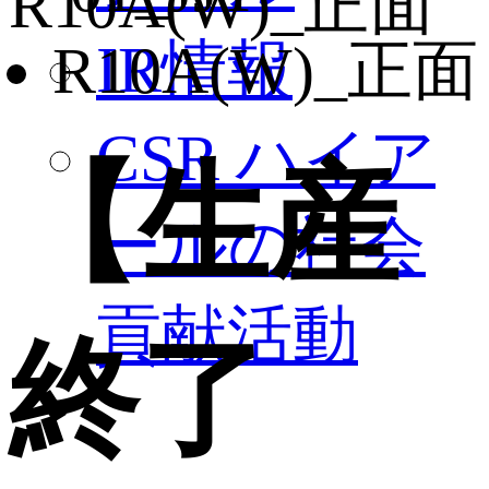
IR情報
CSR ハイア
【生産
ールの社会
貢献活動
終了