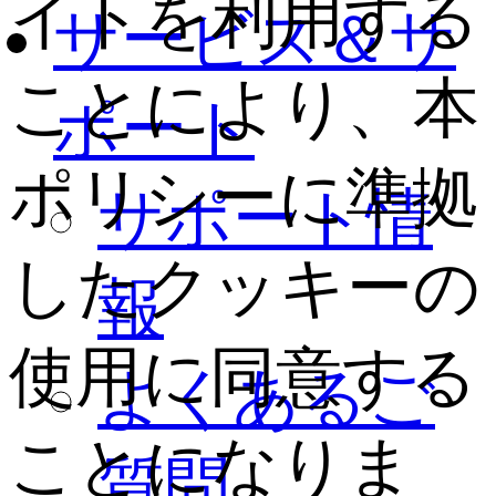
イトを利用する
サービス＆サ
ことにより、本
ポート
ポリシーに準拠
サポート情
したクッキーの
報
使用に同意する
よくあるご
ことになりま
質問