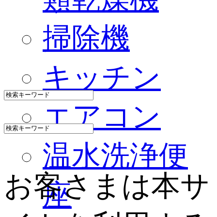
掃除機
キッチン
エアコン
温水洗浄便
お客さまは本サ
座