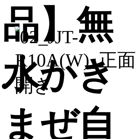
品】無
水かき
まぜ自