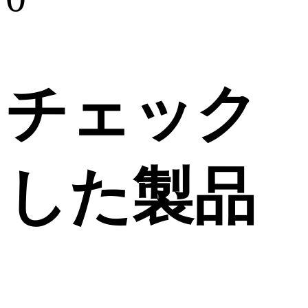
チェック
した製品