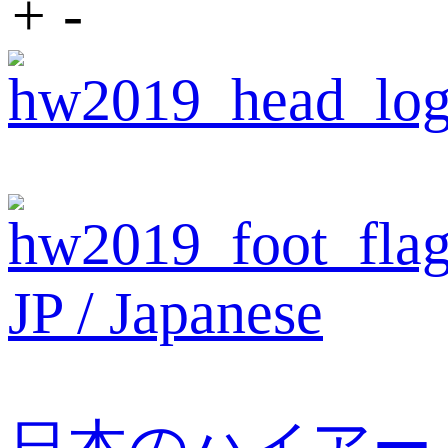
+
-
JP / Japanese