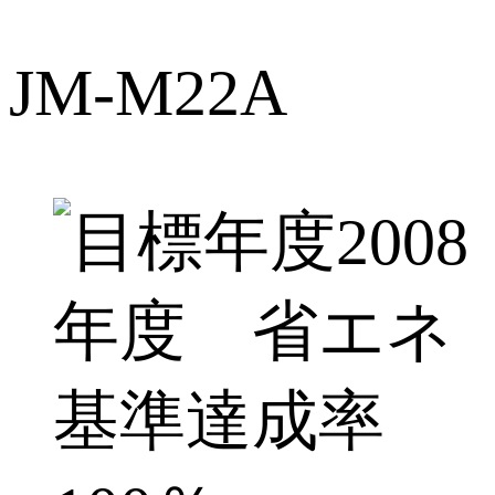
JM-M22A