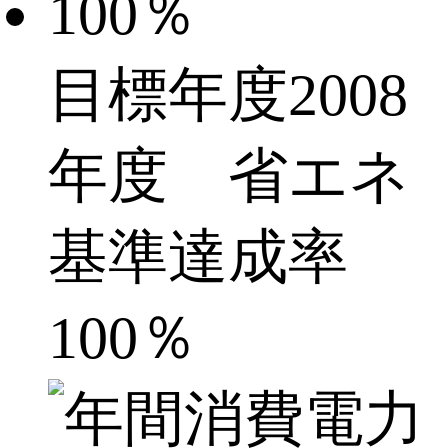
目標年度2008
年度 省エネ
基準達成率
100％