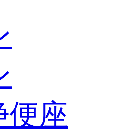
ン
ン
浄便座