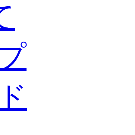
て
プ
ド