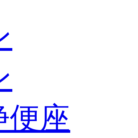
ン
ン
浄便座