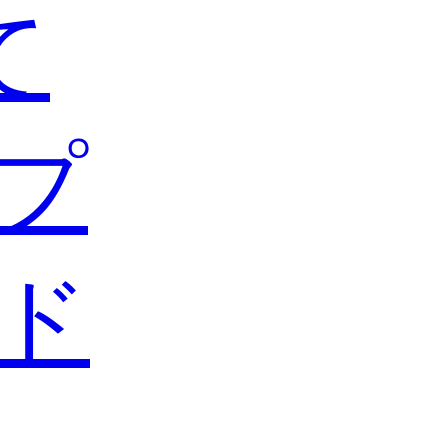
て
プ
ド