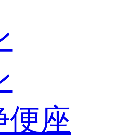
ン
ン
浄便座