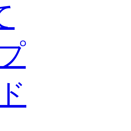
て
プ
ド