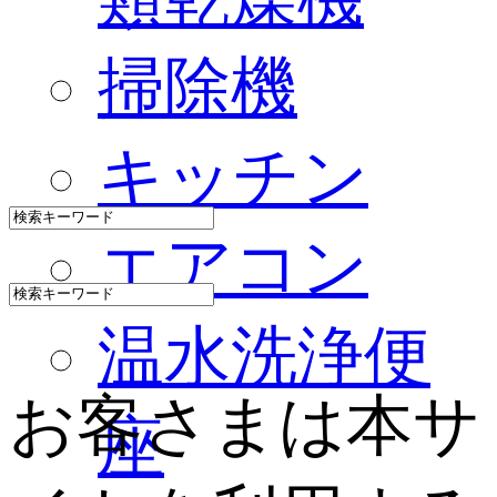
掃除機
キッチン
エアコン
温水洗浄便
お客さまは本サ
座