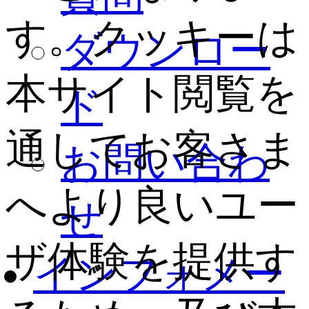
す。クッキーは
ダウンロー
本サイト閲覧を
ド
通してお客さま
お問い合わ
へより良いユー
せ
ザ体験を提供す
インフォメー