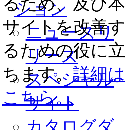
るため、及び本
ション
サイトを改善す
ニュースリ
るための役に立
リース
ちます。
詳細は
スペシャル
こちら。
サイト
カタログダ