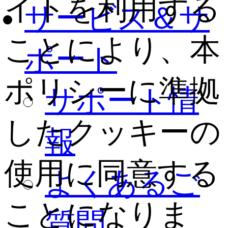
イトを利用する
サービス＆サ
ことにより、本
ポート
ポリシーに準拠
サポート情
したクッキーの
報
使用に同意する
よくあるご
ことになりま
質問