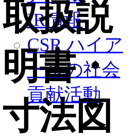
取扱説
IR情報
CSR ハイア
明書・
ールの社会
貢献活動
寸法図