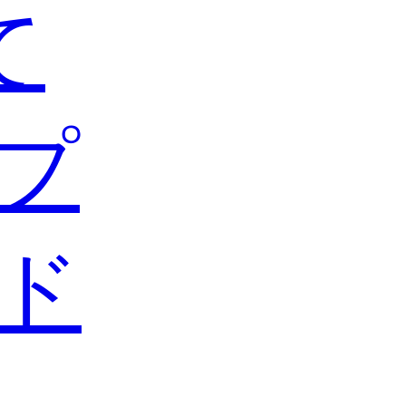
て
プ
ド