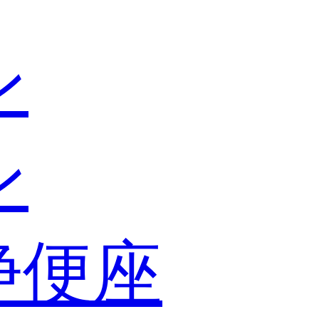
ン
ン
浄便座