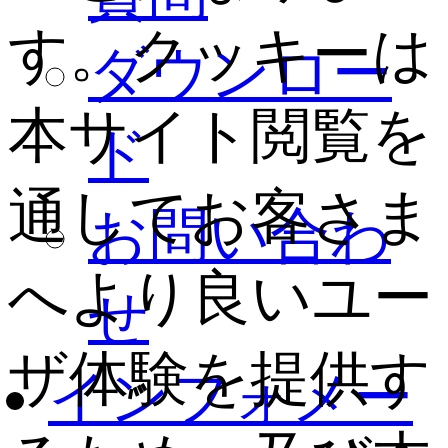
す。クッキーは
ダウンロー
本サイト閲覧を
ド
通してお客さま
お問い合わ
へより良いユー
せ
ザ体験を提供す
インフォメー