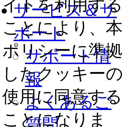
イトを利用する
サービス＆サ
ことにより、本
ポート
ポリシーに準拠
サポート情
したクッキーの
報
使用に同意する
よくあるご
ことになりま
質問