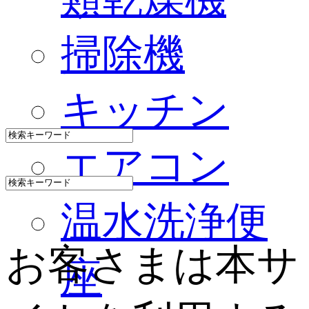
掃除機
キッチン
エアコン
温水洗浄便
お客さまは本サ
座