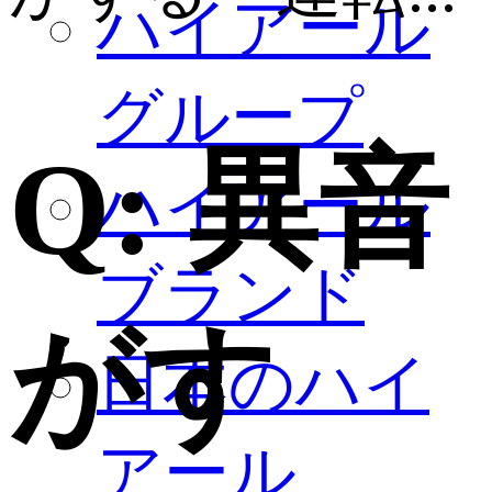
ハイアール
グループ
Q:
異音
ハイアール
ブランド
がす
日本のハイ
アール