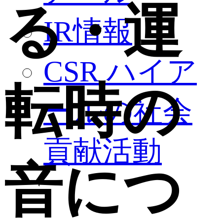
る・運
IR情報
CSR ハイア
転時の
ールの社会
貢献活動
音につ