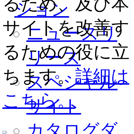
るため、及び本
ション
サイトを改善す
ニュースリ
るための役に立
リース
ちます。
詳細は
スペシャル
こちら。
サイト
カタログダ