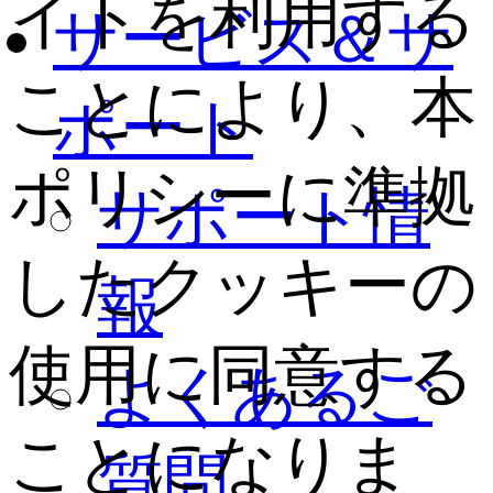
イトを利用する
サービス＆サ
ことにより、本
ポート
ポリシーに準拠
サポート情
したクッキーの
報
使用に同意する
よくあるご
ことになりま
質問