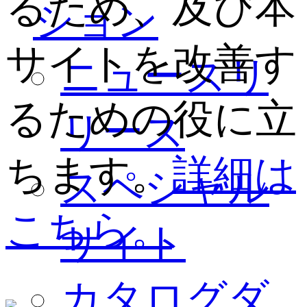
るため、及び本
ション
サイトを改善す
ニュースリ
るための役に立
リース
ちます。
詳細は
スペシャル
こちら。
サイト
カタログダ