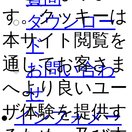
す。クッキーは
ダウンロー
本サイト閲覧を
ド
通してお客さま
お問い合わ
へより良いユー
せ
ザ体験を提供す
インフォメー