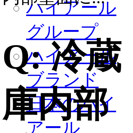
ハイアール
グループ
Q:
冷蔵
ハイアール
ブランド
庫内部
日本のハイ
アール