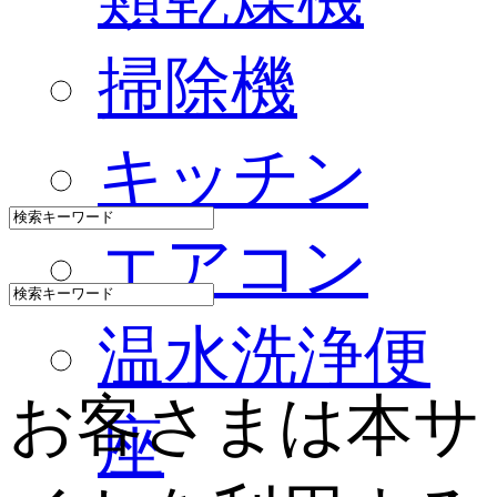
掃除機
キッチン
エアコン
温水洗浄便
お客さまは本サ
座