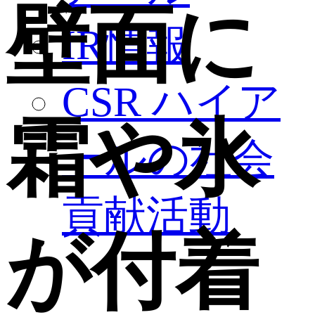
壁面に
IR情報
CSR ハイア
霜や氷
ールの社会
貢献活動
が付着