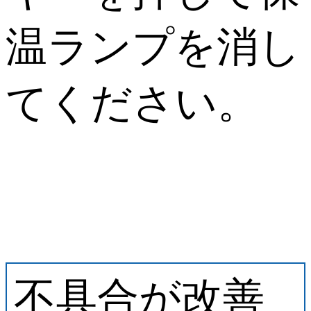
温ランプを消し
てください。
不具合が改善