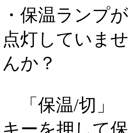
・保温ランプが
点灯していませ
んか？
「保温/切」
キーを押して保