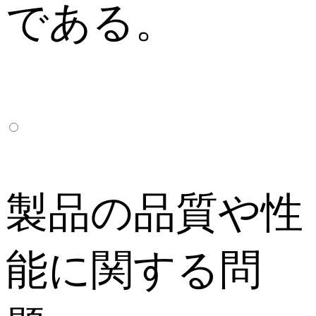
である。
製品の品質や性
能に関する問