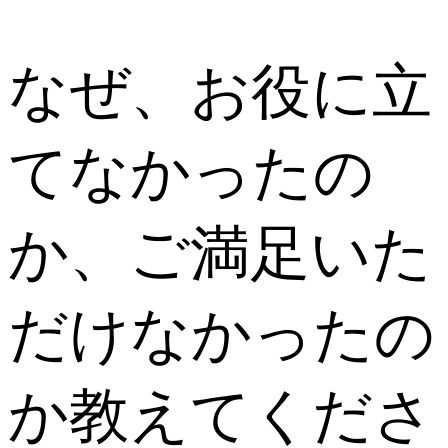
なぜ、お役に立
てなかったの
か、ご満足いた
だけなかったの
か教えてくださ