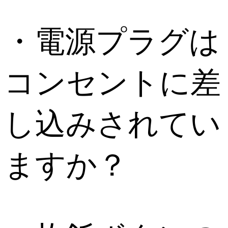
・電源プラグは
コンセントに差
し込みされてい
ますか？