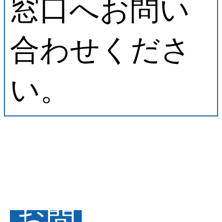
窓口へお問い
合わせくださ
い。
お問