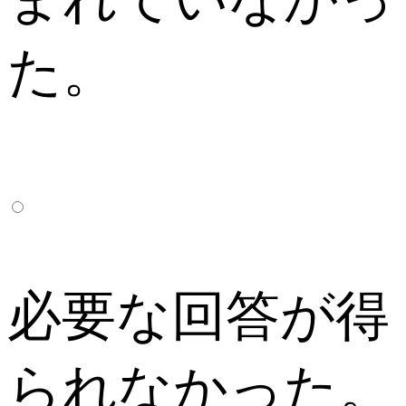
た。
必要な回答が得
られなかった。