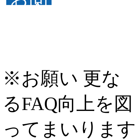
い合
わせ
先
※お願い
更な
るFAQ向上を図
ってまいります