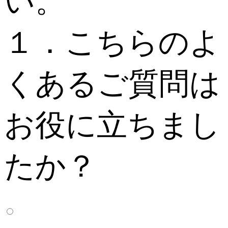
い。
１．こちらのよ
くあるご質問は
お役に立ちまし
たか？