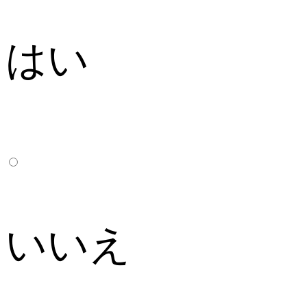
はい
いいえ