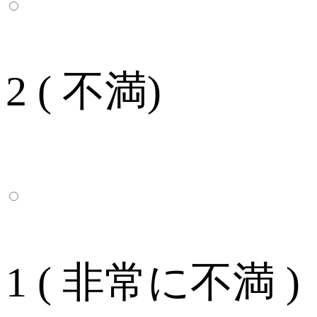
2 ( 不満)
1 ( 非常に不満 )