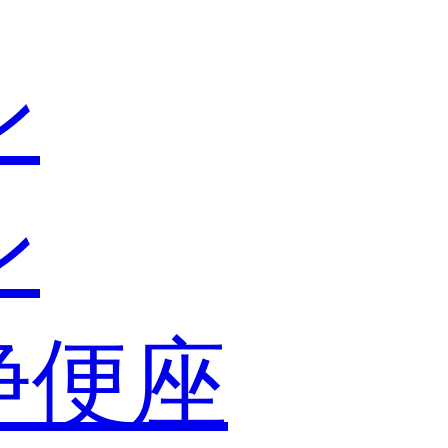
ン
ン
浄便座