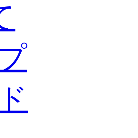
て
プ
ド