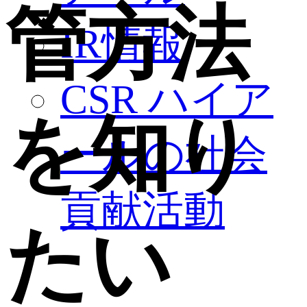
管方法
IR情報
CSR ハイア
を知り
ールの社会
貢献活動
たい