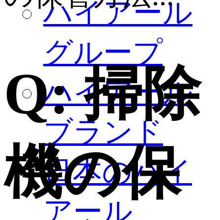
ハイアール
グループ
Q:
掃除
ハイアール
ブランド
機の保
日本のハイ
アール