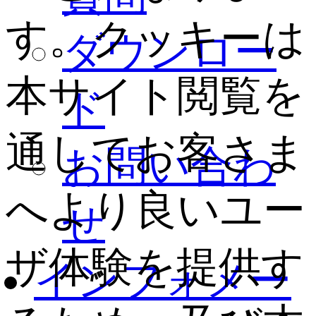
す。クッキーは
ダウンロー
本サイト閲覧を
ド
通してお客さま
お問い合わ
へより良いユー
せ
ザ体験を提供す
インフォメー