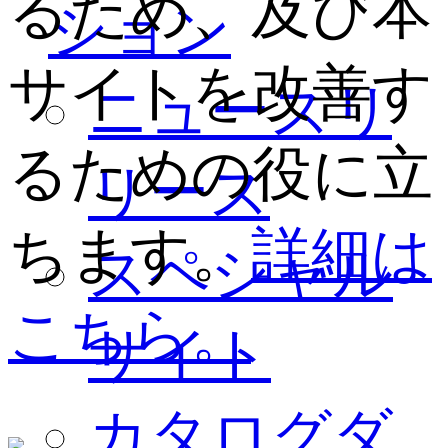
るため、及び本
ション
サイトを改善す
ニュースリ
るための役に立
リース
ちます。
詳細は
スペシャル
こちら。
サイト
カタログダ