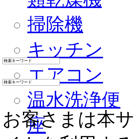
掃除機
キッチン
エアコン
温水洗浄便
お客さまは本サ
座