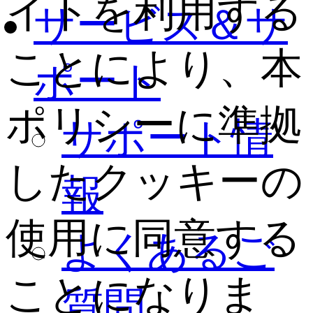
イトを利用する
サービス＆サ
ことにより、本
ポート
ポリシーに準拠
サポート情
したクッキーの
報
使用に同意する
よくあるご
ことになりま
質問