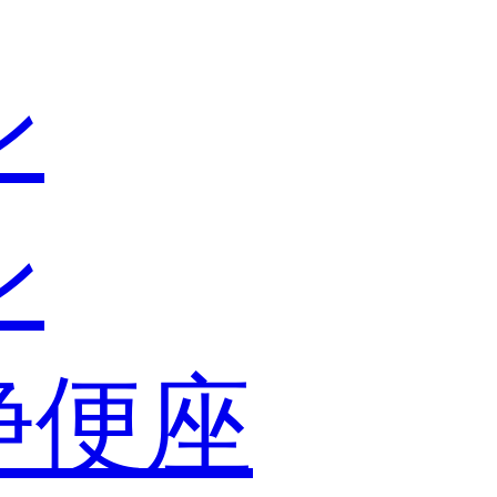
ン
ン
浄便座