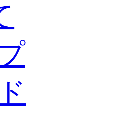
て
プ
ド