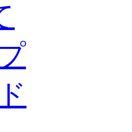
て
プ
ド