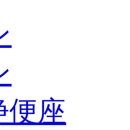
ン
ン
浄便座