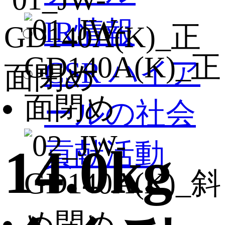
IR情報
CSR ハイア
ールの社会
貢献活動
14.0kg