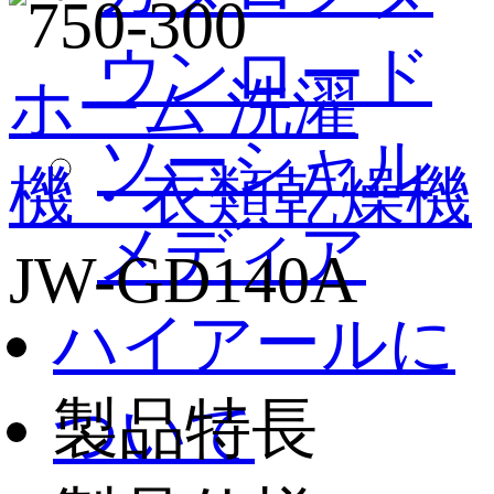
ウンロード
ホーム
洗濯
ソーシャル
機・衣類乾燥機
メディア
JW-GD140A
ハイアールに
製品特長
ついて