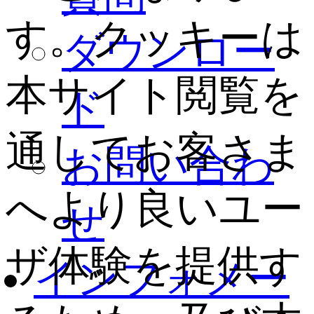
す。クッキーは
ダウンロー
本サイト閲覧を
ド
通してお客さま
お問い合わ
へより良いユー
せ
ザ体験を提供す
インフォメー