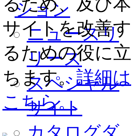
るため、及び本
ション
サイトを改善す
ニュースリ
るための役に立
リース
ちます。
詳細は
スペシャル
こちら。
サイト
カタログダ