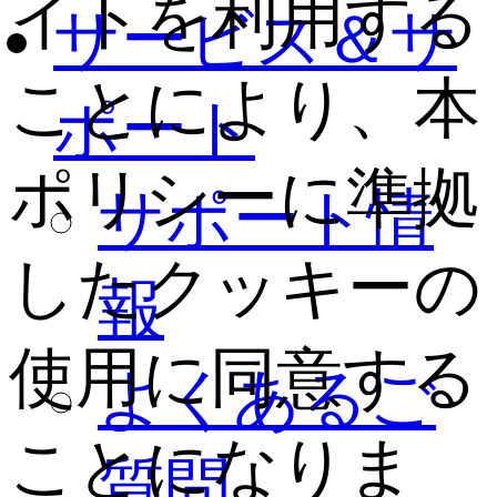
イトを利用する
サービス＆サ
ことにより、本
ポート
ポリシーに準拠
サポート情
したクッキーの
報
使用に同意する
よくあるご
ことになりま
質問