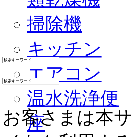
掃除機
キッチン
エアコン
温水洗浄便
お客さまは本サ
座